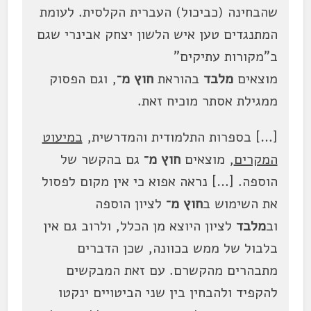
שהבחינה (כביכול) העברית הקלסית. לעומת
המתנגדים טען איש הלשון יצחק אבינרי שגם
ב"מקורות עתיקים"
מוצאים
מלבד
בהוראת
חוץ מ־
, וגם הפסוק
ממגילת אסתר מוכיח זאת.
[…] בספרות התלמודית והמדרשית,
במיעוט
המקרים
, מוצאים
חוץ מ־
גם בהקשר של
הוספה. […] נראה אפוא כי אין מקום לפסול
את השימוש ב
חוץ מ־
לציון הוספה
וב
מלבד
לציון היוצא מן הכלל, ולרוב גם אין
בלבול של ממש בכוונה, שכן הדברים
מתבהרים מהקשרם. עם זאת המבקשים
להקפיד ולהבחין בין שני הביטויים ינקטו