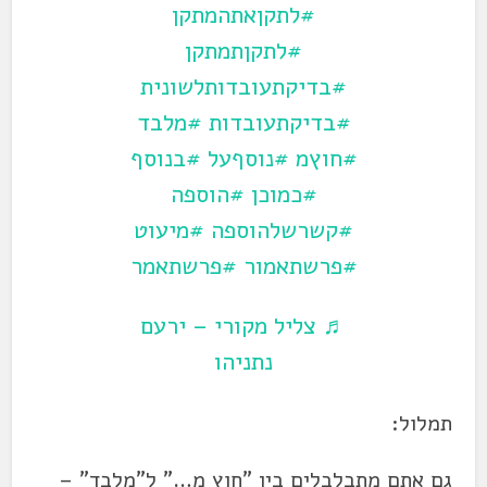
#לתקןאתהמתקן
#לתקןתמתקן
#בדיקתעובדותלשונית
#בדיקתעובדות
#מלבד
#חוץמ
#נוסףעל
#בנוסף
#כמוכן
#הוספה
#קשרשלהוספה
#מיעוט
#פרשתאמור
#פרשתאמר
♬ צליל מקורי – ירעם
נתניהו
תמלול:
גם אתם מתבלבלים בין "חוץ מ…" ל"מלבד" –