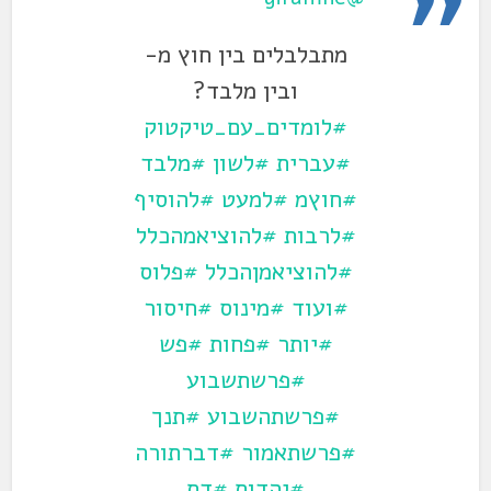
מתבלבלים בין חוץ מ-
ובין מלבד?
#לומדים_עם_טיקטוק
#עברית
#לשון
#מלבד
#חוץמ
#למעט
#להוסיף
#לרבות
#להוציאמהכלל
#להוציאמןהכלל
#פלוס
#ועוד
#מינוס
#חיסור
#יותר
#פחות
#פש
#פרשתשבוע
#פרשתהשבוע
#תנך
#פרשתאמור
#דברתורה
#יהדות
#דת