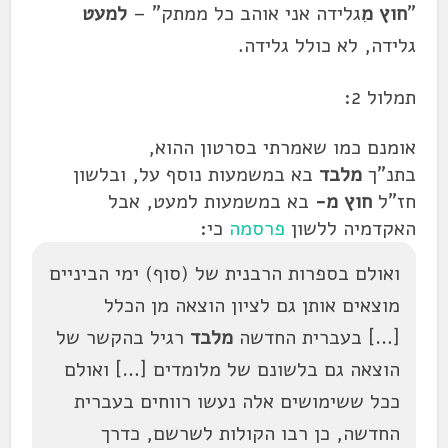
"
חוץ מ
ִגלידה אני אוהב כל ממתק" –
למעט
גלידה, לא כולל גלידה.
תמלול 2:
אומנם כמו שאמרתי בסרטון ההוא,
בתנ"ך
מלבד
בא במשמעות נוסף על, ובלשון
חז"ל
חוץ מ-
בא במשמעות למעט, אבל
האקדמיה ללשון
פרסמה
כי:
ואולם בספרות הרבנית של (סוף) ימי הביניים
מוצאים אותן גם לציון הוצאה מן הכלל
[…] בעברית החדשה
מלבד
רגיל בהקשר של
הוצאה גם בלשונם של מלומדים […] ואולם
ככל ששימושים אלה נעשו רווחים בעברית
החדשה, כן רבו הקולות לשרשם, כדרך