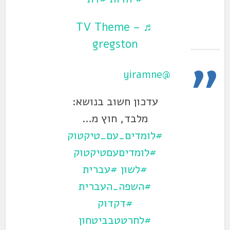
♬ TV Theme –
gregston
@yiramne
עדכון חשוב בנושא:
מלבד, חוץ מ…
#לומדים_עם_טיקטוק
#לומדיםעםטיקטוק
#לשון
#עברית
#השפה_העברית
#דקדוק
#לחרטטבביטחון