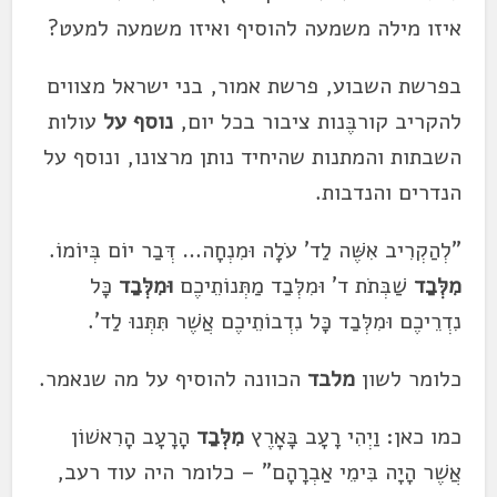
איזו מילה משמעה להוסיף ואיזו משמעה למעט?
בפרשת השבוע, פרשת אמור, בני ישראל מצווים
להקריב קורבֶּנות ציבור בכל יום,
נוסף
על
עולות
השבתות והמתנות שהיחיד נותן מרצונו, ונוסף על
הנדרים והנדבות.
"לְהַקְרִיב אִשֶּׁה לַד' עֹלָה וּמִנְחָה… דְּבַר יוֹם בְּיוֹמוֹ.
מִלְּבַד
שַׁבְּתֹת ד' וּמִלְּבַד מַתְּנוֹתֵיכֶם
וּמִלְּבַד
כָּל
נִדְרֵיכֶם וּמִלְּבַד כָּל נִדְבוֹתֵיכֶם אֲשֶׁר תִּתְּנוּ לַד'.
כלומר לשון
מלבד
הכוונה להוסיף על מה שנאמר.
כמו כאן: וַיְהִי רָעָב בָּאָרֶץ
מִלְּבַד
הָרָעָב הָרִאשׁוֹן
אֲשֶׁר הָיָה בִּימֵי אַבְרָהָם" – כלומר היה עוד רעב,