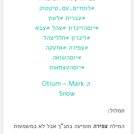
#לומדים_עם_טיקטוק
#עברית
#לשון
#יוםהזיכרון
#צהל
#צבא
#זיכרון
#חלליצהל
#צפירה
#אזעקה
#יוםהשואה
#יוםהעצמאות
♬ Otium – Mark
Snow
תמלול:
המילה
צפירה
מופיעה בתנ"ך אבל לא במשמעות