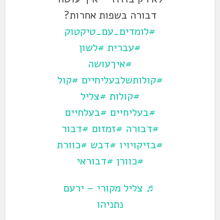
דבורה בשפות אחרות?
#לומדים_עם_טיקטוק
#עברית
#לשון
#איךעושה
#קולותשלבעליחיים
#קול
#קולות
#צליל
#בעליחיים
#בעלחיים
#דבורה
#זמזום
#דבור
#בזיקויויו
#דבש
#כוורת
#כוורן
#דבוראי
♬ צליל מקורי – ירעם
נתניהו