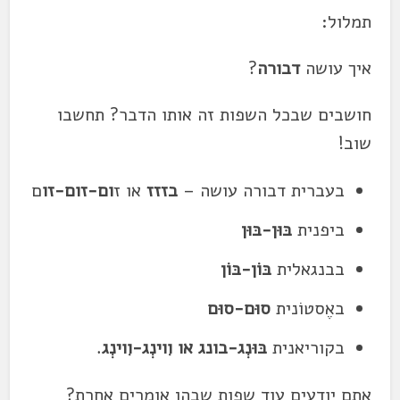
תמלול:
איך עושה
דבורה
?
חושבים שבכל השפות זה אותו הדבר? תחשבו
שוב!
בעברית דבורה עושה –
בזזז
או ז
ום-זום-זו
ם
ביפנית
בּוּן-בּוּן
בבנגאלית
בּוֹן-בּוֹן
באֶסטוֹנית
סוּם-סוּם
בקוריאנית
בּוּנְג-בונג או וִוינְג-וִוינְג
.
אתם יודעים עוד שפות שבהן אומרים אחרת?