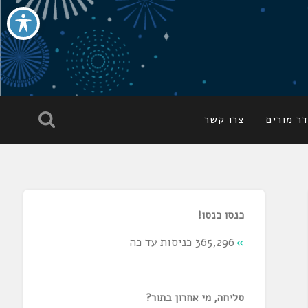
ר מורים
צרו קשר
כנסו כנסו!
365,296 כניסות עד כה
סליחה, מי אחרון בתור?