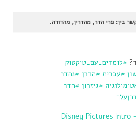
שר בין: פרי הדר, מהדרין, מהדורה.
ר?
#לומדים_עם_טיקטוק
ון
#עברית
#הדרן
#נהדר
טימולוגיה
#גיזרון
#הדר
רןעלך