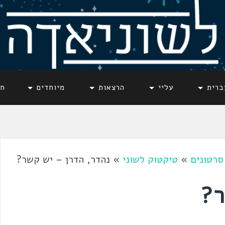
ברית
עליי
הרצאות
מיוחדים
חד
סרטונים
»
טיקטוק לשוני
»
נהדר, הדרן – יש קשר?
ר?