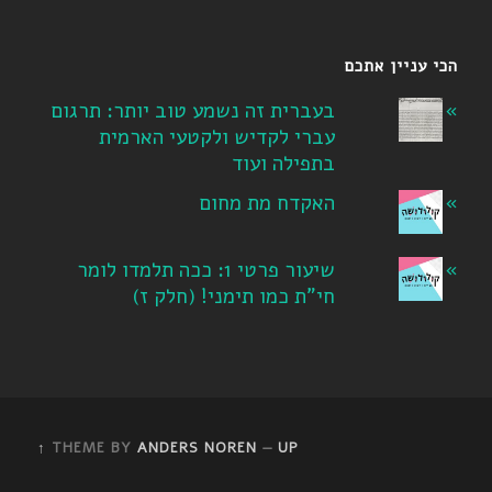
הכי עניין אתכם
בעברית זה נשמע טוב יותר: תרגום
עברי לקדיש ולקטעי הארמית
בתפילה ועוד
האקדח מת מחום
שיעור פרטי 1: ככה תלמדו לומר
חי"ת כמו תימני! ‏(חלק ז‏)
THEME BY
ANDERS NOREN
—
UP ↑