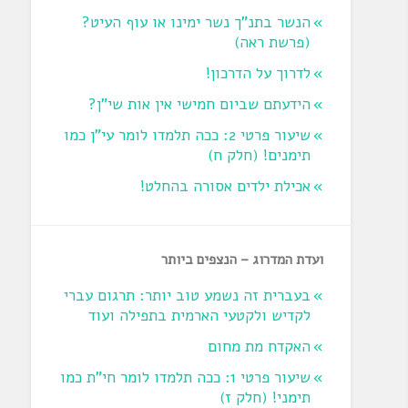
הנשר בתנ"ך נשר ימינו או עוף העיט?
‏(פרשת ראה‏)
לדרוך על הדרכון!
הידעתם שביום חמישי אין אות שי"ן?
שיעור פרטי 2: ככה תלמדו לומר עי"ן כמו
תימנים! (חלק ח)‏
אכילת ילדים אסורה בהחלט!
ועדת המדרוג – הנצפים ביותר
בעברית זה נשמע טוב יותר: תרגום עברי
לקדיש ולקטעי הארמית בתפילה ועוד
האקדח מת מחום
שיעור פרטי 1: ככה תלמדו לומר חי"ת כמו
תימני! ‏(חלק ז‏)