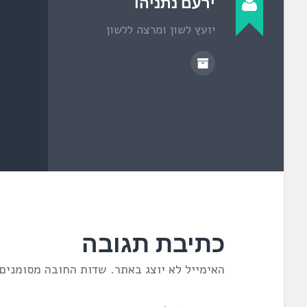
ירעם נתניהו
ל
ו
ן
יועץ לשון ומרצה ללשון
ח
ד
ש
)
כתיבת תגובה
האימייל לא יוצג באתר.
שדות החובה מסומנים