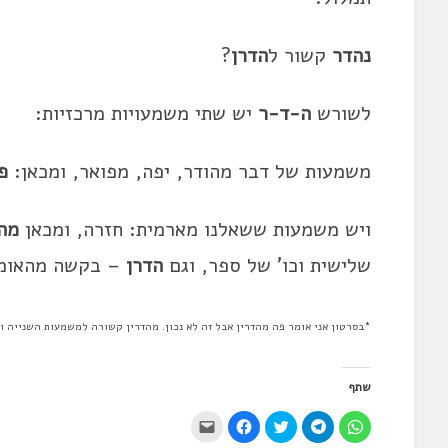
נהדר
קשור ל
הדרן
?
לשורש
ה-ד-ר
יש שתי משמעויות מרכזיות:
משמעות של דבר מהודר, יפה, מפואר, ומכאן:
פ
ויש משמעות ששאלנו מארמית: חזרה, ומכאן
מה
שלישית וכו' של ספר, וגם
הדרן
– בקשה מהאומן 
*בסרטון אני אומר פה מהדרין אבל זה לא נכון. מהדרין קשורה למשמעות השנייה ו
שתף
ל
ל
ל
ל
י
ח
ח
ח
ח
ש
י
י
צ
י
ל