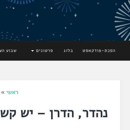
דלג
לתוכן
לשוניאדה
עברית. לשון. שפה
הסכת-פודקאסט
בלוג
סרטונים
שבוע הע
ראשי
»
נהדר, הדרן – יש קש