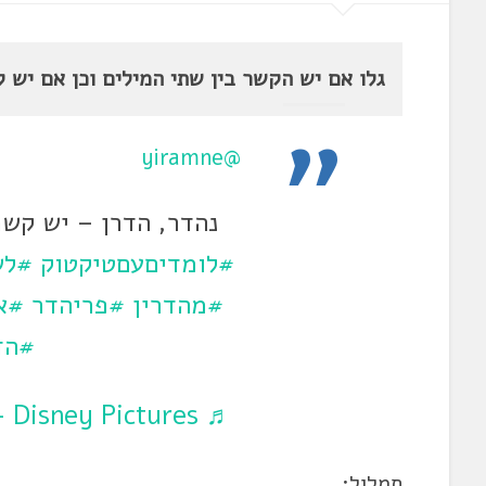
גלו אם יש הקשר בין שתי המילים וכן אם יש ק
@yiramne
נהדר, הדרן – יש קש
#לומדיםעםטיקטוק
#לש
#מהדרין
#פריהדר
#א
#הד
♬ Disney Pictures Intro – Disney Pictures
תמלול: