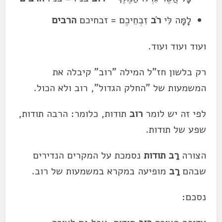
לָמָּה לִּי
רֹב
זִבְחֵיכֶם = זבחיכם
הרבים
ועוד ועוד ועוד.
רק בלשון חז"ל המילה "רוב" קיבלה את
המשמעות של "החלק הגדול", רוב ולא הכול.
לפי זה יש לומר
רוב
תודות, כלומר: הרבה תודות,
שפע של תודות.
הצורה
רַב תודות
נסמכת על המקרים הנדירים
שבהם
רַב
מופיעה במקרא במשמעות של רוב.
נסכם: