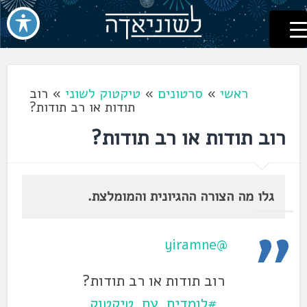
לשוניאדה
עברית. לשון. שפה
דלג
לתוכן
ראשי
»
סרטונים
»
טיקטוק לשוני
»
רוב
תודות או רב תודות?
רוב תודות או רב תודות?
גלו מה הצורה ההגיונית והמומלצת.
@yiramne
רוב תודות או רב תודות?
#לומדים_עם_טיקטוק