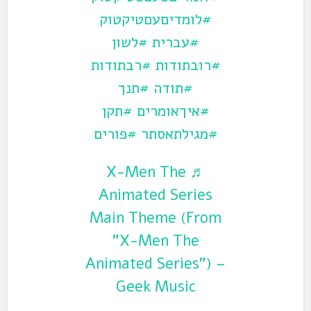
#לומדיםעםטיקטוק
#עברית
#לשון
#רובתודות
#רבתודות
#תודה
#תנך
#איךאומרים
#תקן
#מגילתאסתר
#פורים
♬ X-Men The
Animated Series
Main Theme (From
"X-Men The
Animated Series") –
Geek Music