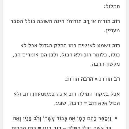
תמלול:
רוֹב
תודות או
רַב
תודות? הינה תשובה כולל הסבר
מעניין.
רוב
נשמע לאנשים כמו החלק הגדול אבל לא
כולו, כלומר רוב ולא הכול, ולכן הם אומרים רַב,
מלשון הרבה.
רב
תודות =
הרבה
תודות.
אבל במקור המילה רוב
אינה במשמעות רוב ולא
הכול אלא
רוב
= הרבה, שפע.
וַיְסַפֵּר לָהֶם הָמָן אֶת כְּבוֹד עׇשְׁרוֹ
וְרֹב
בָּנָיו וְאֵת
כׇּל אֲשֶׁר גִּדְּלוֹ הַמֶּלֶךְ –
רוב
בניו
=
בניו
הרבים