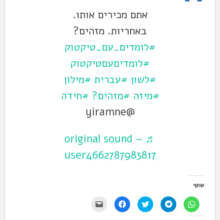
אתם מכירים אותו.
באחריות. מזהים?
#לומדים_עם_טיקטוק
#לומדיםעםטיקטוק
#לשון
#עברית
#מילון
#מיזה
#מזהים?
#חידה
@yiramne
♬ original sound –
user4662787983817
שתף
ל
ל
ל
ל
י
ח
ח
ח
ח
ש
י
י
צ
י
ל