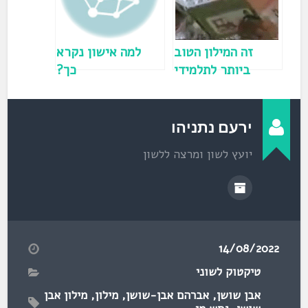
ו
ן
ח
ד
ש
)
זה המילון הטוב
למה אישון נקרא
ביותר לתלמידי
כך?
היסודי
ירעם נתניהו
יועץ לשון ומרצה ללשון
14/08/2022
טיקטוק לשוני
אבן שושן
,
אברהם אבן-שושן
,
מילון
,
מילון אבן