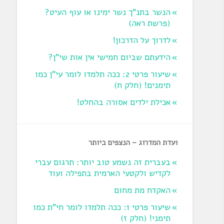
הנשר בתנ"ך נשר ימינו או עוף העיט?
‏(פרשת ראה‏)
לדרוך על הדרכון!
הידעתם שביום חמישי אין אות שי"ן?
שיעור פרטי 2: ככה תלמדו לומר עי"ן כמו
תימנים! (חלק ח)‏
אכילת ילדים אסורה בהחלט!
ועדת המדרוג – הנצפים ביותר
בעברית זה נשמע טוב יותר: תרגום עברי
לקדיש ולקטעי הארמית בתפילה ועוד
האקדח מת מחום
שיעור פרטי 1: ככה תלמדו לומר חי"ת כמו
תימני! ‏(חלק ז‏)