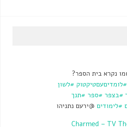
ו נקרא בית הספר?
#לומדיםעםטיקטוק
#לשון
#בצפר
#ספר
#תנך
#לימודים
@ירעם נתניהו