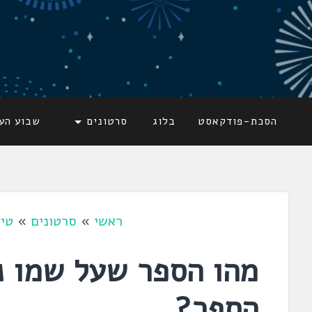
דלג
לתוכן
לשוניאדה
עברית. לשון. שפה
הסכת-פודקאסט
בלוג
סרטונים
שבוע הע
ראשי
»
סרטונים
»
טיק
מהו הספר שעל שמו נ
הספר?