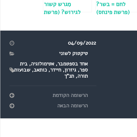
לחם = בשר?
מִגרש קשור
(פרשת פינחס)
לגירוש? (פרשת
מסעי)
04/09/2022
טיקטוק לשוני
אחד בספטמבר
,
אטימולוגיה
,
בית
ספר
,
גיזרון
,
חיידר
,
כותאב
,
שבועות
,
תורה
,
תנ"ך
הרשומה הקודמת
הרשומה הבאה