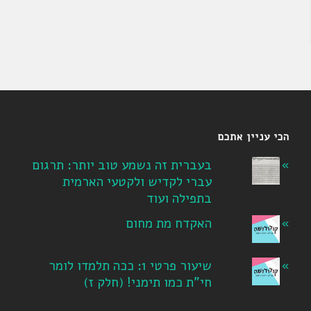
הכי עניין אתכם
בעברית זה נשמע טוב יותר: תרגום
עברי לקדיש ולקטעי הארמית
בתפילה ועוד
האקדח מת מחום
שיעור פרטי 1: ככה תלמדו לומר
חי"ת כמו תימני! ‏(חלק ז‏)