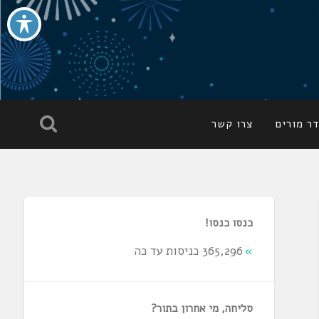
ר מורים
צרו קשר
כנסו כנסו!
365,296 כניסות עד כה
סליחה, מי אחרון בתור?