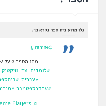
גלו מדוע בית ספר נקרא כך.
@yiramne
מהו הספר שעל שמ
#לומדים_עם_טיקטוק
#עברית
#ביתספר
#אחדבספטמבר
#מורים
♬ Charmed – TV Theme Players