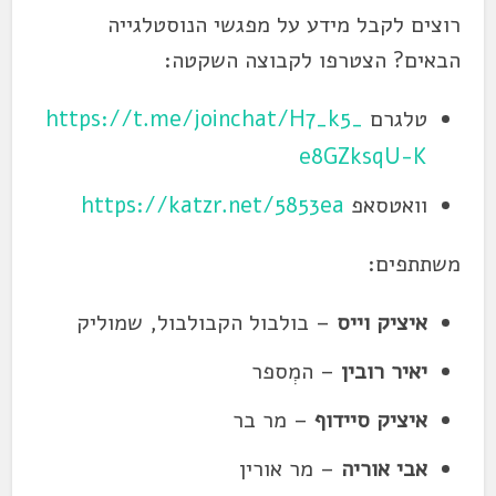
רוצים לקבל מידע על מפגשי הנוסטלגייה
הבאים? הצטרפו לקבוצה השקטה:
טלגרם
https://t.me/joinchat/H7_k5_
e8GZksqU-K
וואטסאפ
https://katzr.net/5853ea
משתתפים:
איציק וייס
– בולבול הקבולבול, שמוליק
יאיר רובין
– המְספר
איציק סיידוף
– מר בר
אבי אוריה
– מר אורין