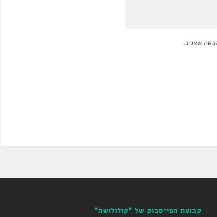
באה שאגיב.
קבוצת הפייסבוק של "קולולושה"