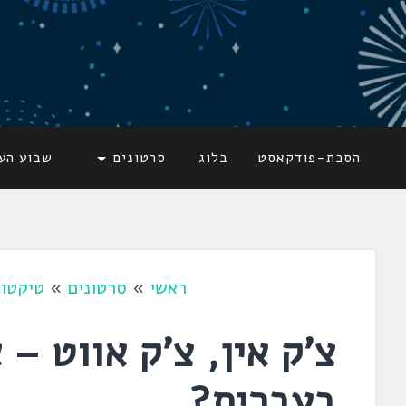
דלג
לתוכן
לשוניאדה
עברית. לשון. שפה
הסכת-פודקאסט
בלוג
סרטונים
שבוע הע
ראשי
»
סרטונים
»
טיקטוק
צ'ק אין, צ'ק אווט – 
בעברית?