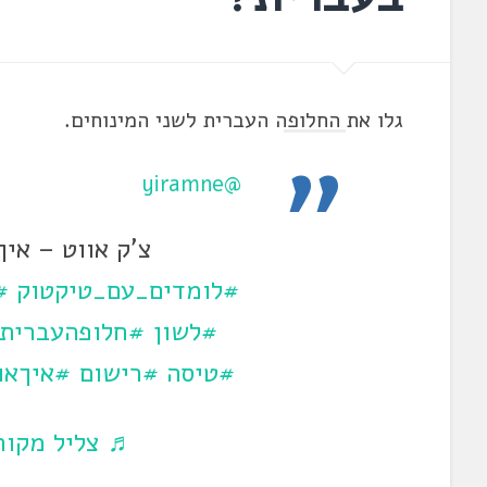
גלו את החלופה העברית לשני המינוחים.
@yiramne
צ'ק אווט – אי
#לומדים_עם_טיקטוק
#
#לשון
#חלופהעברית
#טיסה
#רישום
#איךאו
♬ צליל מקורי