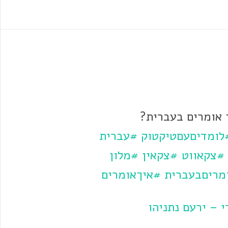
ך אומרים בעברית?
לומדיםעםטיקטוק
#עברית
#צקאווט
#צקאין
#מלון
מריםבעברית
#איךאומרים
 – ירעם נתניהו