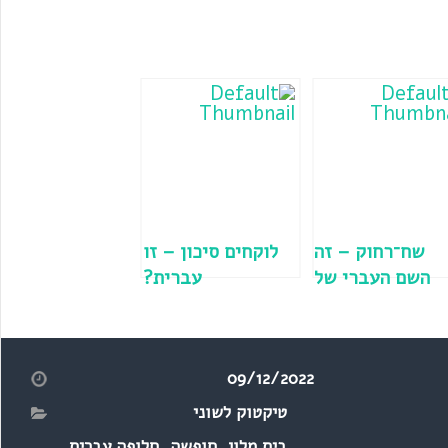
שח־רחוק – זה
לוקחים סיכון – זו
השם העברי של
עברית?
טלפון?
09/12/2022
טיקטוק לשוני
בית מלון
,
חופשה
,
חלופה עברית
,