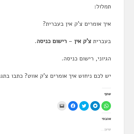
תמלול:
איך אומרים צ'ק אין בעברית?
בעברית
צ'ק אין
–
רישום כניסה
.
הגיוני, רישום כניסה.
יש לכם ניחוש איך אומרים צ'ק אווט? כתבו בתגוב
שתף
ל
ל
ל
ל
י
ח
ח
ח
ח
ש
י
י
צ
י
ל
צ
צ
ו
צ
ל
אהבתי
ה
ה
כ
ה
ח
ל
ל
ד
ל
ו
ש
ש
י
ש
ץ
טוען...
י
י
ל
י
כ
ת
ת
ש
ת
ד