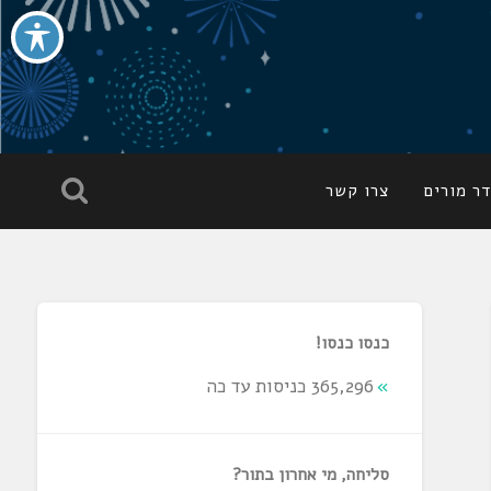
ר מורים
צרו קשר
כנסו כנסו!
365,296 כניסות עד כה
סליחה, מי אחרון בתור?