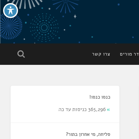
ר מורים
צרו קשר
כנסו כנסו!
365,296 כניסות עד כה
סליחה, מי אחרון בתור?