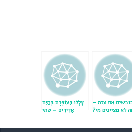
ובשים את עזה –
צָלְלוּ כַּעוֹפֶרֶת בְּמַיִם
ה לא מציינים מי?
אַדִּירִים – שתי
(פרשת תולדות)
אפשרויות איך
לפסק את הפסוק