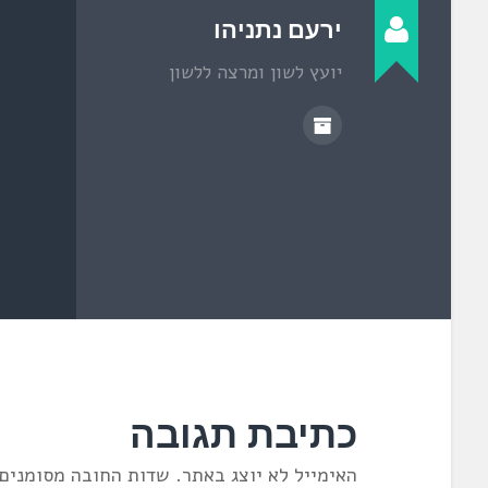
ב
ח
ירעם נתניהו
ל
ו
ן
יועץ לשון ומרצה ללשון
ח
ד
ש
)
כתיבת תגובה
האימייל לא יוצג באתר.
שדות החובה מסומנים