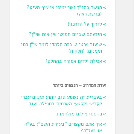
הנשר בתנ"ך נשר ימינו או עוף העיט?
‏(פרשת ראה‏)
לדרוך על הדרכון!
הידעתם שביום חמישי אין אות שי"ן?
שיעור פרטי 2: ככה תלמדו לומר עי"ן כמו
תימנים! (חלק ח)‏
אכילת ילדים אסורה בהחלט!
ועדת המדרוג – הנצפים ביותר
בעברית זה נשמע טוב יותר: תרגום עברי
לקדיש ולקטעי הארמית בתפילה ועוד
כ-100 מילים מולחמות
איך אתם מקצרים "בעזרת השם": בע"ה
או בעז"ה?