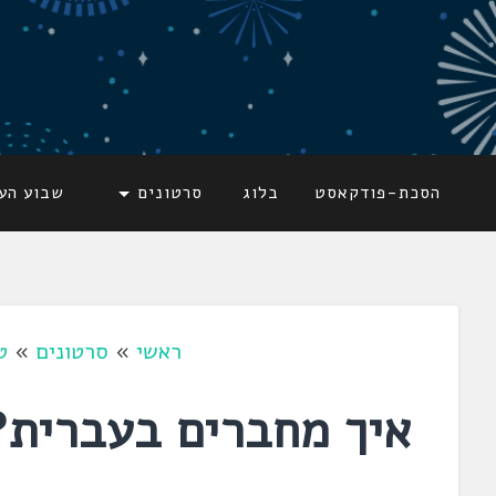
דלג
לתוכן
לשוניאדה
עברית. לשון. שפה
הסכת-פודקאסט
בלוג
סרטונים
שבוע הע
ראשי
»
סרטונים
»
ט
איך מחברים בעברית?