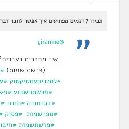
תכירו 7 דגמים מפתיעים איך אפשר לחבר דברים בעברית.
@yiramne
(פרשת שמות)
#ל
#לומדיםעםטיקטוק
#עב
#פרשתהשבוע
#פש
#דברתורה
#תורה
#מ
#ספרשמות
#פסוק
#
#פרשתשמות
#חיבו