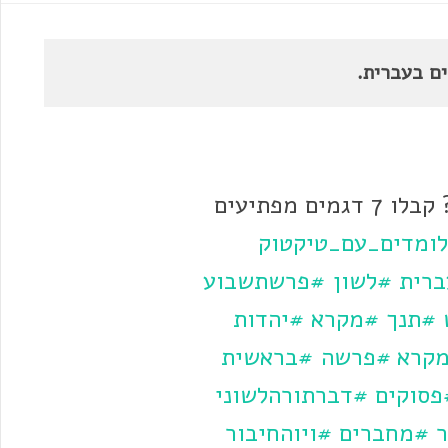
איך מחברים בעברית? קבלו 7 דגמים מפתיעים
ומדים_עם_טיקטוק
רית
#לשון
#פרשתשבוע
#תנך
#מקרא
#יהדות
קרא
#פרשה
#בראשית
פסוקים
#דברתורהלשוני
ר
#מחברים
#ויוהחיבור