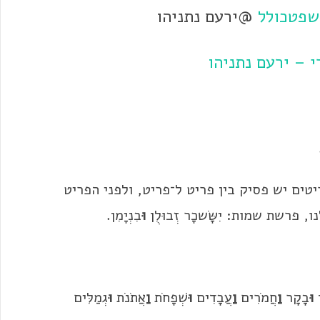
פטכולל
@ירעם נתניהו
 – ירעם נתניהו
ים יש פסיק בין פריט ל־פריט, ולפני הפריט
פרשת שמות: יִשָּׂשכָר זְבוּלֻן
וּ
בִנְיָמִן.
ן
וּ
בָקָר
וַ
חֲמֹרִים
וַ
עֲבָדִים
וּ
שְׁפָחֹת
וַ
אֲתֹנֹת
וּ
גְמַלִּים