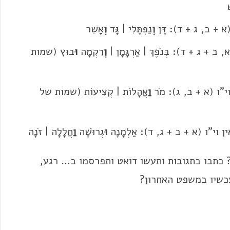
+ ב, ג + ד): דָּן
וְ
נַפְתָּלִי | גָּד
וְ
אָשֵׁר
ג + ד): בְּנֹפֶךְ | אַרְגָּמָן |
וְ
רִקְמָה
וּ
בוּץ (שמות
"ו (א + ב, ג): מֹר
וַ
אֲהָלוֹת | קְצִיעוֹת (שמות של
י"ו (א + ב + ג, ד): אַלְמָנָה
וּ
גְרוּשָׁה
וַ
חֲלָלָה | זֹנָה
 כתבו בתגובות ותעשו דואט ותפרסמו ב… רגע,
שיו במשפט האחרון?