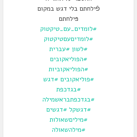
פֿילחתם בלי דגש במקום
פּילחתם
#לומדים_עם_טיקטוק
#לומדיםעםטיקטוק
#לשון
#עברית
#הפוליאקובים
#הפוליאקוביות
#פוליאקובים
#דגש
#בגדכפת
#בגדכפתבראשמילה
#דגשקל
#דגשים
#מיליםשאולות
#מילהשאולה