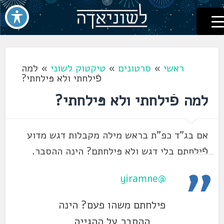
לשוניאדה
עברית. לשון. שפה
דלג
לתוכן
ראשי
»
סרטונים
»
טיקטוק לשוני
»
למה
פֿילחתי ולא פּילחתי?
למה פֿילחתי ולא פּילחתי?
אם בג"ד כפ"ת בראש מילה מקבלות דגש מדוע
פֿילחתם בלי דגש ולא פּילחתם? הינה ההסבר.
@yiramne
פילחתם משהו פעם? הינה
ההסבר על ההגייה