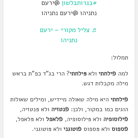
#בגרותבלשון
@ירעם
נתניהו @ירעם נתניהו
♬ צליל מקורי – ירעם
נתניהו
תמלול:
למה
פֿילחתי
ולא
פּילחתי
? הרי בג"ד כפ"ת בראש
מילה מקבלות דגש.
פֿילחתי
היא מילה שאולה מיידיש, ומילים שאולות
הוגים כמו במקור, ולכן:
פֿנטזיה
ולא פּנטזיה,
פֿילוסופיה
ולא פּילוסופיה,
פֿלאפל
ולא פּלאפל,
פֿספוס
ולא פּספוס
פֿוטוגני
ולא פּוטוגני.