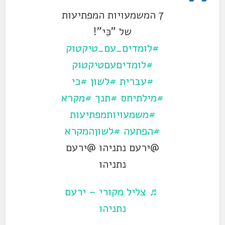
7 המשמעויות המפתיעות
של "כִּי"!
#לומדים_עם_טיקטוק
#לומדיםעםטיקטוק
#עברית
#לשון
#כי
#מילתיחס
#תנך
#מקרא
#משמעויותמפתיעות
#הפתעה
#לשוןהמקרא
@ירעם נתניהו @ירעם
נתניהו
♬ צליל מקורי – ירעם
נתניהו