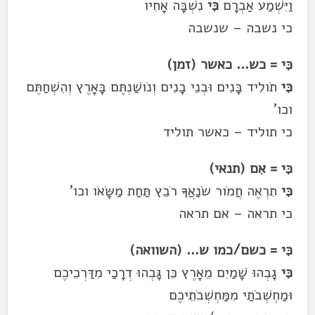
וַיִּשְׁמַע אַבְרָם
כִּי
נִשְׁבָּה אָחִיו
כי נשבה – שנשבה
כִּי = כש… כאשר (זמן)
כִּי
תֹולִיד בָּנִים וּבְנֵי בָנִים וְנֹושַׁנְתֶּם בָּאָרֶץ וְהִשְׁחַתֶּם
וכו'
כי תוליד – כאשר תוליד
כִּי = אִם (תנאי)
כִּי
תִרְאֶה חֲמֹור שֹׂנַאֲךָ רֹבֵץ תַּחַת מַשָּׂאֹו וכו'
כי תראה – אם תראה
כִּי = כשם/כמו ש… (השוואה)
כִּי
גָבְהוּ שָׁמַיִם מֵאָרֶץ כֵּן גָּבְהוּ דְרָכַי מִדַּרְכֵיכֶם
וּמַחְשְׁבֹתַי מִמַּחְשְׁבֹתֵיכֶם