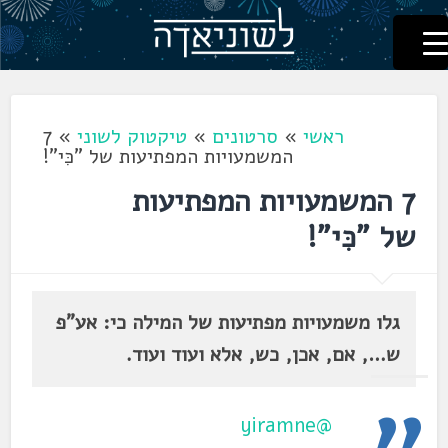
לשוניאדה
עברית. לשון. שפה
דלג
לתוכן
ראשי
»
סרטונים
»
טיקטוק לשוני
»
7
המשמעויות המפתיעות של "כִּי"!
7 המשמעויות המפתיעות
של "כִּי"!
גלו משמעויות מפתיעות של המילה כי: אע"פ
ש…, אם, אכן, כש, אלא ועוד ועוד.
@yiramne