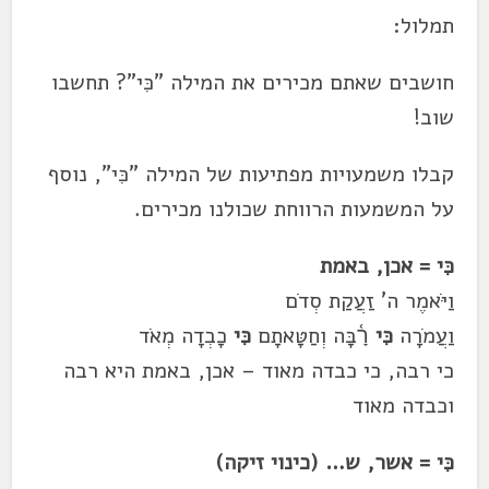
תמלול:
חושבים שאתם מכירים את המילה "כִּי"? תחשבו
שוב!
קבלו משמעויות מפתיעות של המילה "כִּי", נוסף
על המשמעות הרווחת שכולנו מכירים.
כִּי = אכן, באמת
וַיֹּאמֶר ה' זַעֲקַת סְדֹם
וַעֲמֹרָה
כִּי
רָ֫בָּה וְחַטָּאתָם
כִּי
כָבְדָה מְאֹד
כי רבה, כי כבדה מאוד – אכן, באמת היא רבה
וכבדה מאוד
כִּי = אשר, ש… (כינוי זיקה)