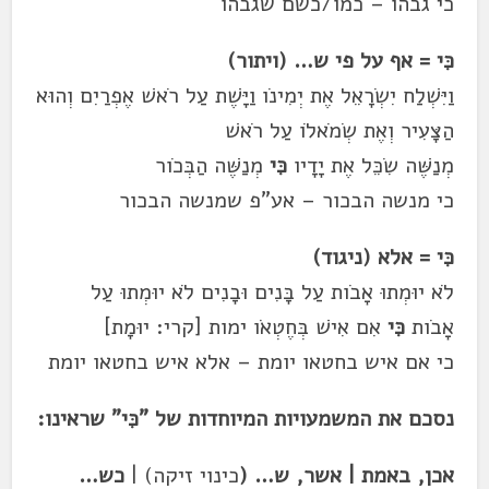
כי גבהו – כמו/כשם שגבהו
כִּי = אף על פי ש… (ויתור)
וַיִּשְׁלַח יִשְׂרָאֵל אֶת יְמִינֹו וַיָּשֶׁת עַל רֹאשׁ אֶפְרַיִם וְהוּא
הַצָּעִיר וְאֶת שְׂמֹאלֹו עַל רֹאשׁ
מְנַשֶּׁה שִׂכֵּל אֶת יָדָיו
כִּי
מְנַשֶּׁה הַבְּכֹור
כי מנשה הבכור – אע"פ שמנשה הבכור
כִּי = אלא (ניגוד)
לֹא יוּמְתוּ אָבֹות עַל בָּנִים וּבָנִים לֹא יוּמְתוּ עַל
אָבֹות
כִּי
אִם אִישׁ בְּחֶטְאֹו ימות [קרי: יוּמָת]
כי אם איש בחטאו יומת – אלא איש בחטאו יומת
נסכם את המשמעויות המיוחדות של "כִּי" שראינו:
אכן, באמת | אשר,
ש… (
כינוי זיקה) |
כש…