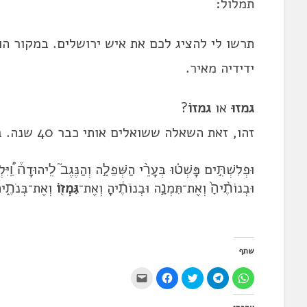
תמלול:
תרשו לי להציג לכם את איש ירושלים. במקור ה
ידידיה מאיר.
גמזו
או
גמזו
?
זהו, זאת השאלה ששואלים אותי כבר 40 שנה. בתנ"ך זה מופיע בשם:
וּפְלִשְׁתִּ֣ים פָּשְׁט֗וּ בְּעָרֵ֨י הַשְּׁפֵלָ֣ה וְהַנֶּגֶב֮ לִֽיהוּדָה֒ וַֽ֠
וּבְנוֹתֶ֨יהָ֙ וְאֶת־תִּמְנָ֣ה וּבְנוֹתֶ֔יהָ וְאֶת־
גִּמְז֖וֹ
וְאֶת־בְּנֹתֶ֑
יה
שתף
ל
ל
ל
ל
י
ח
ח
ח
ח
ש
י
י
צ
י
ל
צ
צ
ו
צ
ל