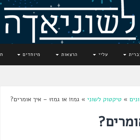
ברית
עליי
הרצאות
מיוחדים
חד
נים
»
טיקטוק לשוני
»
גמזוֹ או גמזוּ – איך אומרים?
אומרים?