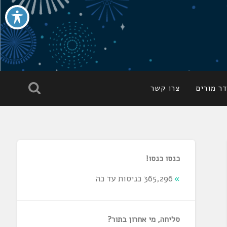
ר מורים
צרו קשר
כנסו כנסו!
365,296 כניסות עד כה
סליחה, מי אחרון בתור?