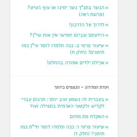
הנשר בתנ"ך נשר ימינו או עוף העיט?
‏(פרשת ראה‏)
לדרוך על הדרכון!
הידעתם שביום חמישי אין אות שי"ן?
שיעור פרטי 2: ככה תלמדו לומר עי"ן כמו
תימנים! (חלק ח)‏
אכילת ילדים אסורה בהחלט!
ועדת המדרוג – הנצפים ביותר
בעברית זה נשמע טוב יותר: תרגום עברי
לקדיש ולקטעי הארמית בתפילה ועוד
האקדח מת מחום
שיעור פרטי 1: ככה תלמדו לומר חי"ת כמו
תימני! ‏(חלק ז‏)