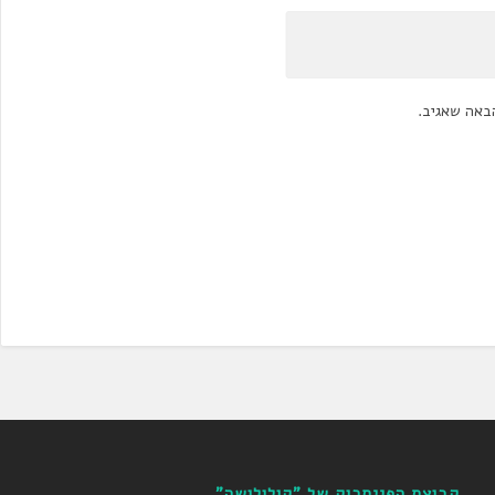
באה שאגיב.
קבוצת הפייסבוק של "קולולושה"