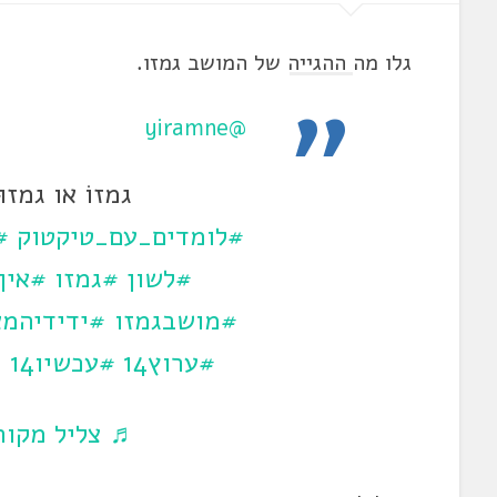
גלו מה ההגייה של המושב גמזו.
@yiramne
גמזוֹ או גמזו
#לומדים_עם_טיקטוק
#
#לשון
#גמזו
#איך
#מושבגמזו
#ידידיהמא
#ערוץ14
#עכשיו14
@
♬ צליל מקורי