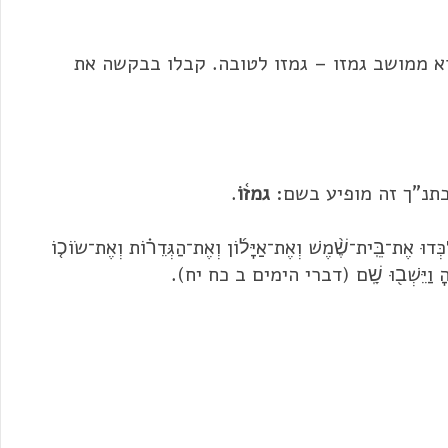
וא ממושב
גמזו –
גמזו
לטובה. קבלו בבקשה את
גמז֫וֹ
.
יִּלְכְּדוּ אֶת־בֵּֽית־שֶׁ֨מֶשׁ וְאֶת־אַיָּל֜וֹן וְאֶת־הַגְּדֵר֗וֹת וְאֶת־שׂוֹכ֤וֹ
ָ וַיֵּשְׁב֖וּ שָֽׁם (דברי הימים ב כח יח).