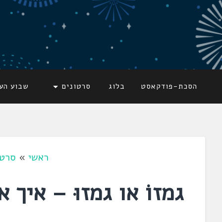
דלג
לתוכן
לשוניאדה
עברית. לשון. שפה
הסכת-פודקאסט
בלוג
סרטונים
שבוע הע
ראשי
»
סרטו
גמזוֹ או גמזוּ – איך 