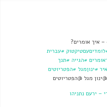
ּ – איך אומרים?
לומדיםעםטיקטוק
#עברית
אומרים
#הגייה
#תנך
יר
#ינוןמגל
#הפטריוטים
ינון מגל @הפטריוטים
 – ירעם נתניהו