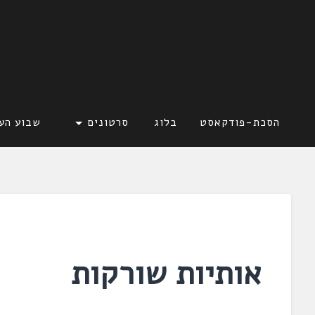
דלג
לתוכן
לשוניאדה
עברית. לשון. שפה
הסכת-פודקאסט
בלוג
סרטונים
שבוע הע
אותיות שורקות