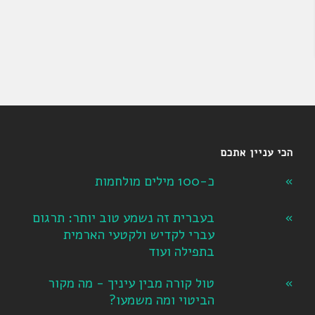
הכי עניין אתכם
כ-100 מילים מולחמות
בעברית זה נשמע טוב יותר: תרגום
עברי לקדיש ולקטעי הארמית
בתפילה ועוד
טול קורה מבין עיניך - מה מקור
הביטוי ומה משמעו?