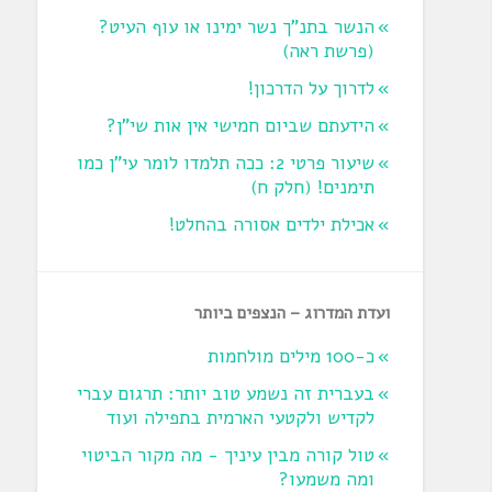
הנשר בתנ"ך נשר ימינו או עוף העיט?
‏(פרשת ראה‏)
לדרוך על הדרכון!
הידעתם שביום חמישי אין אות שי"ן?
שיעור פרטי 2: ככה תלמדו לומר עי"ן כמו
תימנים! (חלק ח)‏
אכילת ילדים אסורה בהחלט!
ועדת המדרוג – הנצפים ביותר
כ-100 מילים מולחמות
בעברית זה נשמע טוב יותר: תרגום עברי
לקדיש ולקטעי הארמית בתפילה ועוד
טול קורה מבין עיניך - מה מקור הביטוי
ומה משמעו?