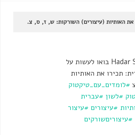
ת האותיות (עיצורים) השורקות: ש, ז, ס, צ.
עם @Hadar Shalom בואו לעשות על
ת: תכירו את האותיות
צ
#לומדים_עם_טיקטוק
וק
#לשון
#עברית
תיות
#עיצורים
#עיצור
#עיצוריםשורקים