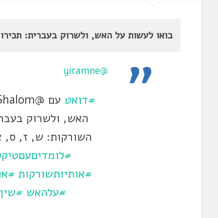
בואו לעשות על האש, ולשרוק בעברית: תכירו א
@yiramne
#דואט
האש, ולשרוק בעברי
השורקות: ש, ז, ס, 
#לומדיםעםטיקט
#אותיותשורקות
#או
#עלהאש
#שין