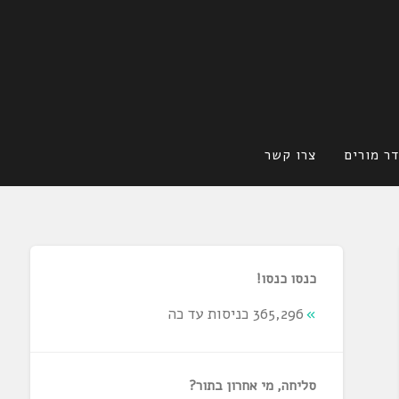
ר מורים
צרו קשר
כנסו כנסו!
365,296 כניסות עד כה
סליחה, מי אחרון בתור?