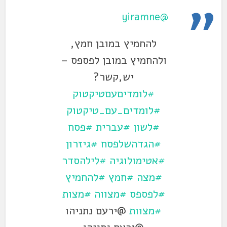
@yiramne
להחמיץ במובן חמץ,
ולהחמיץ במובן לפספס –
יש,קשר?
#לומדיםעםטיקטוק
#לומדים_עם_טיקטוק
#לשון
#עברית
#פסח
#הגדהשלפסח
#גיזרון
#אטימולוגיה
#לילהסדר
#מצה
#חמץ
#להחמיץ
#לפספס
#מצווה
#מצות
#מצוות
@ירעם נתניהו