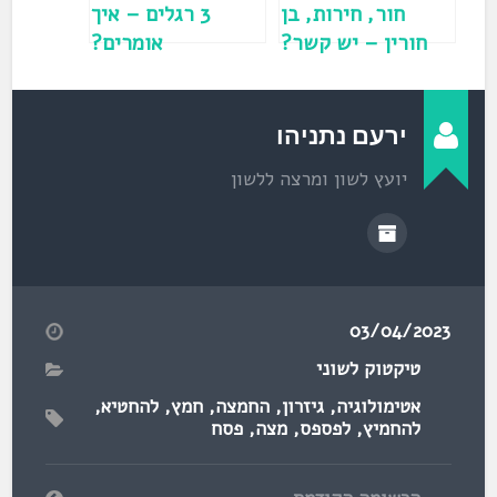
)
חור, חירות, בן
3 רגלים – איך
חורין – יש קשר?
אומרים?
ירעם נתניהו
יועץ לשון ומרצה ללשון
03/04/2023
טיקטוק לשוני
אטימולוגיה
,
גיזרון
,
החמצה
,
חמץ
,
להחטיא
,
להחמיץ
,
לפספס
,
מצה
,
פסח