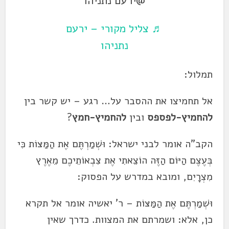
@ירעם נתניהו
♬ צליל מקורי – ירעם
נתניהו
תמלול:
אל תחמיצו את ההסבר על… רגע – יש קשר בין
להחמיץ
-לפספס
ובין
להחמיץ
-חמץ
?
הקב"ה אומר לבני ישראל: וּשְׁמַרְתֶּם אֶת הַמַּצּוֹת כִּי
בְּעֶצֶם הַיּוֹם הַזֶּה הוֹצֵאתִי אֶת צִבְאוֹתֵיכֶם מֵאֶרֶץ
מִצְרָיִם, ומובא במדרש על הפסוק:
וּשְׁמַרְתֶּם אֶת הַמַּצּוֹת – ר' יאשיה אומר אל תקרא
כן, אלא: ושמרתם את המצוות. כדרך שאין