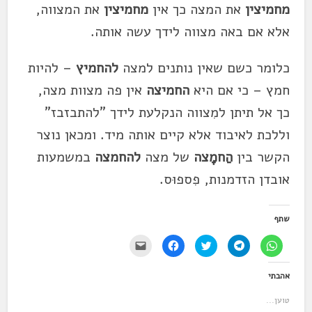
מחמיצין
את המצה כך אין
מחמיצין
את המצווה,
אלא אם באה מצווה לידך עשה אותה.
כלומר כשם שאין נותנים למצה
להחמיץ
– להיות
חמץ – כי אם היא
החמיצה
אין פה מצוות מצה,
כך אל תיתן למִצווה הנקלעת לידך "להתבזבז"
וללכת לאיבוד אלא קיים אותה מיד. ומכאן נוצר
הקשר בין
הַחמָצה
של מצה
להחמצה
במשמעות
אובדן הזדמנות, פִספוּס.
שתף
ל
ל
ל
ל
י
ח
ח
ח
ח
ש
י
י
צ
י
ל
צ
צ
ו
צ
ל
אהבתי
ה
ה
כ
ה
ח
ל
ל
ד
ל
ו
ש
ש
י
ש
ץ
טוען...
י
י
ל
י
כ
ת
ת
ש
ת
ד