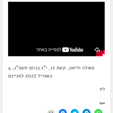
פאולה וליאון, קשת 12, י"ג בניסן תשפ"ג, 4
באפריל 2023 למניינם
לח
שתף
ל
ל
ל
ל
י