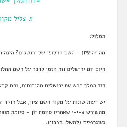
#דודהמלך
#שו
♬ צליל מקורי
תמלול:
מה זה
ציון
– השם החלופי של ירושלים? הינה ה
היום יום ירושלים וזה הזמן לדבר על השם החל
דוד המלך כבש את ירושלים מהיבוסים, והם קראו
יש דעות שונות על מקור השם ציון, אבל חוקר ה
מהשורש צ-י-י שאחריו סיומת ־וֹן – סיומת מוכ
גאוגרפיים (למשל: חברון).