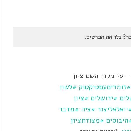
ר? גלו את הפרטים.
 – על מקור השם ציון
#לומדיםעםטיקטוק
#לשון
לים
#ירושלים
#ציון
יואלאליצור
#ציה
#מדבר
היבוסים
#מצודתציון