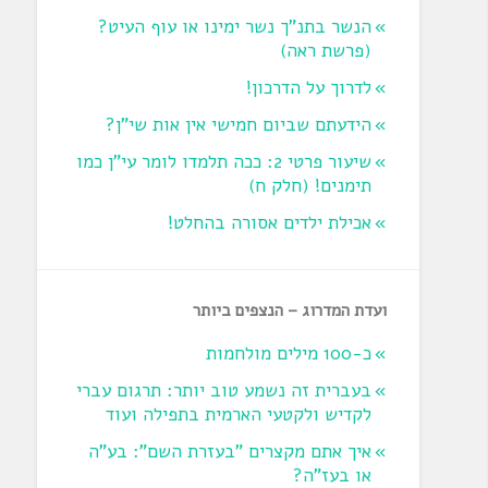
הנשר בתנ"ך נשר ימינו או עוף העיט?
‏(פרשת ראה‏)
לדרוך על הדרכון!
הידעתם שביום חמישי אין אות שי"ן?
שיעור פרטי 2: ככה תלמדו לומר עי"ן כמו
תימנים! (חלק ח)‏
אכילת ילדים אסורה בהחלט!
ועדת המדרוג – הנצפים ביותר
כ-100 מילים מולחמות
בעברית זה נשמע טוב יותר: תרגום עברי
לקדיש ולקטעי הארמית בתפילה ועוד
איך אתם מקצרים "בעזרת השם": בע"ה
או בעז"ה?