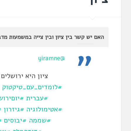
האם יש קשר בין ציון ובין צייה במשמעות מדב
@yiramne
ציון היא ירושלים
#לומדים_עם_טיקטוק
#עברית
#יוםירוש
#אטימולוגיה
#גיזרון
#
#שממה
#יבוסים
#