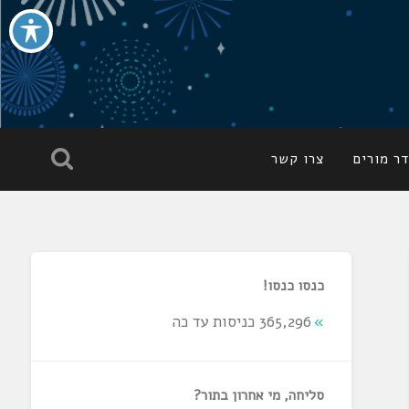
ר מורים
צרו קשר
כנסו כנסו!
365,296 כניסות עד כה
סליחה, מי אחרון בתור?