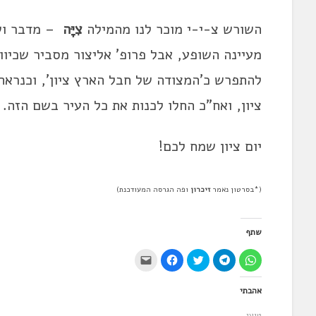
השורש צ-י-י מוכר לנו מהמילה
צִיָּה
– מדבר וש
מעיינה השופע, אבל פרופ' אליצור מסביר שכיוון
להתפרש כ'המצודה של חבל הארץ ציון', וכנראה
ציון, ואח"כ החלו לכנות את כל העיר בשם הזה.
יום ציון שמח לכם!
(*בסרטון נאמר
זיכרון
ופה הגרסה המעודכנת)
שתף
ל
ל
ל
ל
י
ח
ח
ח
ח
ש
י
י
צ
י
ל
צ
צ
ו
צ
ל
אהבתי
ה
ה
כ
ה
ח
ל
ל
ד
ל
ו
ש
ש
י
ש
ץ
טוען...