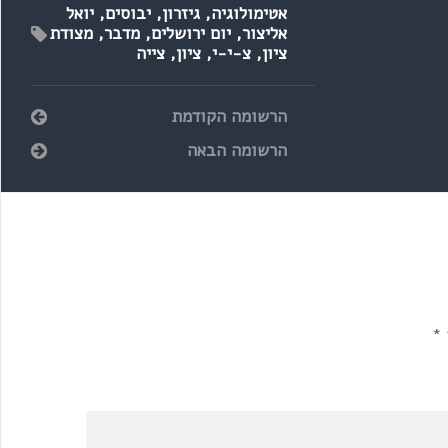
אטימולוגיה
,
גיזרון
,
יבוסים
,
יואל
אליצור
,
יום ירושלים
,
מדבר
,
מצודת
ציון
,
צ-י-י
,
ציון
,
צייה
הרשומה הקודמת
הרשומה הבאה
*