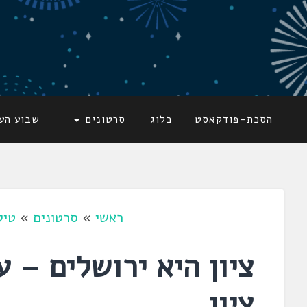
דלג
לתוכן
לשוניאדה
עברית. לשון. שפה
הסכת-פודקאסט
בלוג
סרטונים
שבוע הע
ראשי
»
סרטונים
»
טיק
ציון היא ירושלים – 
ציון