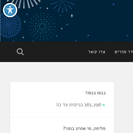
ר מורים
צרו קשר
כנסו כנסו!
365,296 כניסות עד כה
סליחה, מי אחרון בתור?