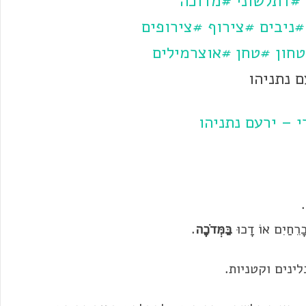
#דתלשוני
#מדוכה
#ניבים
#צירוף
#צירופים
חון
#טחן
#אוצרמילים
 נתניהו
 – ירעם נתניהו
ָרֵחַיִם אוֹ דָכוּ
בַּ
מְּדֹכָה
.
ינים וקטניות.