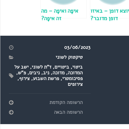
וצא דופן – באיזו
איפָה ואיפָה – מה
דופן מדובר?
זה איפָה?
03/06/2023
טיקטוק לשוני
ביטוי
,
ביטויים
,
ד"ת לשוני
,
ישב על
המדוכה
,
מדוכה
,
ניב
,
ניבים
,
פ"ש
,
פסיכומטרי
,
פרשת השבוע
,
צירוף
,
צירופים
הרשומה הקודמת
הרשומה הבאה