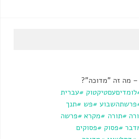
– מה זה "מדוכה"?
לומדיםעםטיקטוק
#עברית
פרשתהשבוע
#פש
#תנך
רה
#תורה
#מקרא
#פרשה
דבר
#פסוק
#פסוקים