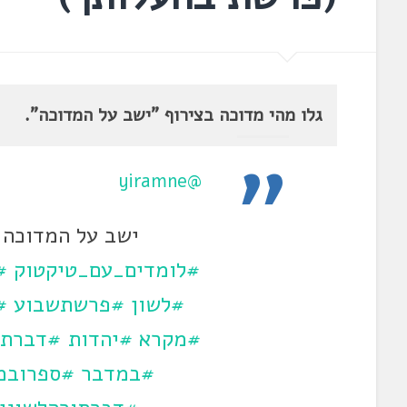
גלו מהי מדוכה בצירוף "ישב על המדוכה".
@yiramne
ישב על המדוכה 
#לומדים_עם_טיקטוק
#
#לשון
#פרשתשבוע
#
#מקרא
#יהדות
#דברתו
#במדבר
#ספרובמ