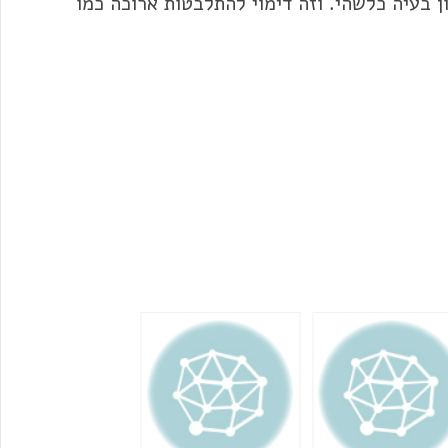
בעיה כלשהי. וזה דימוי להתלבטות ארוכה כמו