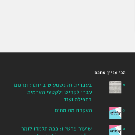
הכי עניין אתכם
בעברית זה נשמע טוב יותר: תרגום
עברי לקדיש ולקטעי הארמית
בתפילה ועוד
האקדח מת מחום
שיעור פרטי 1: ככה תלמדו לומר