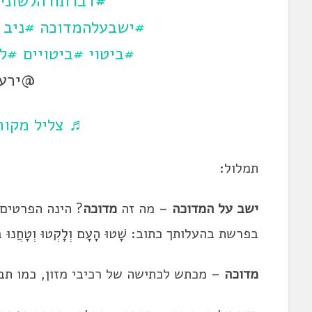
#דברתורהלשוני
#ישבעלהמדוכה
#ניב
#ביטוי
#ביטויים
#לט
@ירעם
♬ צליל מקורי
תמלול:
ישב על ה
מדוכה
– מה זה
מדוכה
? הינה הפרטים.
בפרשת בהעלותך כתוב: שָׁטוּ הָעָם וְלָקְטוּ וְ
טָחֲנוּ ב
מדוכה
– מכתש לכתישה של רכיבי מזון, כמו תבל