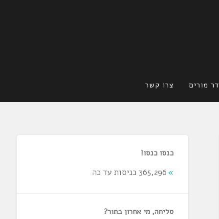
ר מורים
צרו קשר
כנסו כנסו!
365,296 כניסות עד כה
סליחה, מי אחרון בתור?