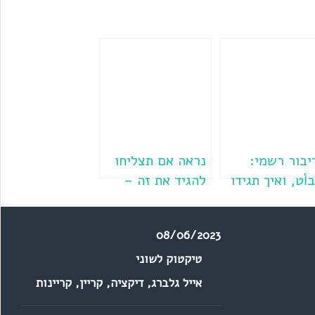
יבור רשמי:
נראה אם תצליחו
ו֫ט, ואיך תגידו
להגיד את זה –
בים?
תרגיל בדיקצייה
08/06/2023
טיקטוק לשוני
אייל גלברג
,
דיקציה
,
קריין
,
קריינות