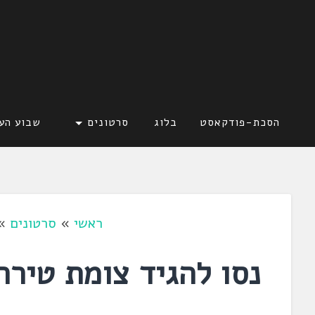
דלג
לתוכן
לשוניאדה
עברית. לשון. שפה
הסכת-פודקאסט
בלוג
סרטונים
שבוע הע
ראשי
»
סרטונים
»
נסו להגיד צומת טיר