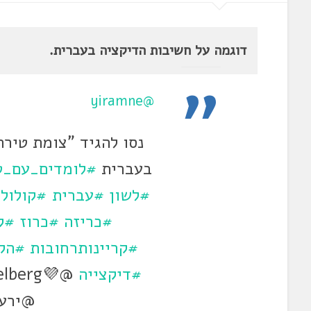
דוגמה על חשיבות הדיקציה בעברית.
@yiramne
נסו להגיד "צומת טיר
בעברית
#לומדים_עם_ט
#לשון
#עברית
#קולול
#כריזה
#כרוז
#ק
#קריינותרחובות
#הק
#דיקצייה
@ירעם