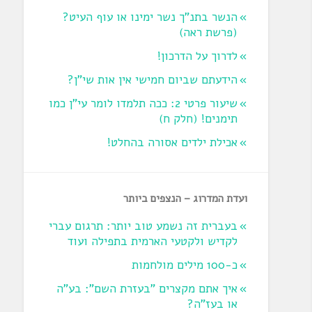
הנשר בתנ"ך נשר ימינו או עוף העיט?
‏(פרשת ראה‏)
לדרוך על הדרכון!
הידעתם שביום חמישי אין אות שי"ן?
שיעור פרטי 2: ככה תלמדו לומר עי"ן כמו
תימנים! (חלק ח)‏
אכילת ילדים אסורה בהחלט!
ועדת המדרוג – הנצפים ביותר
בעברית זה נשמע טוב יותר: תרגום עברי
לקדיש ולקטעי הארמית בתפילה ועוד
כ-100 מילים מולחמות
איך אתם מקצרים "בעזרת השם": בע"ה
או בעז"ה?