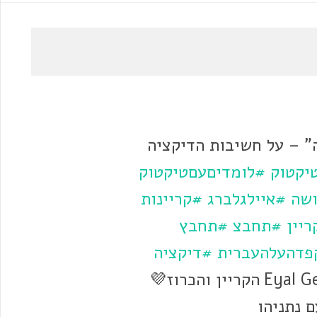
ה" – על חשיבות הדיקציה
יקטוק
#לומדיםעםטיקטוק
ושה
#איילגלברג
#קריינות
ריין
#תחבצ
#תחבץ
פדהעלהעברית
#דיקציה
@💜Eyal Gelberg הקריין והכרוז💜
 נתניהו