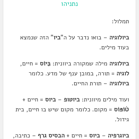
נתניהו
תמלול:
ביולוגיה
– בואו נדבר על ה"
ביו
" הזה שנמצא
בעוד מילים.
ביולוגיה
מילה שמקורה ביוונית:
בִּיוֹס
= חיים,
לוגיה
= תורה, במובן ענף של מדע. כלומר
ביולוגיה
– תורת החיים.
ועוד מילים מיוונית:
ביוטופ
–
ביוס
= חיים +
ט֫וֹפּוֹס
= מקום. כלומר מקום שיש בו חיים, בית
גידול.
ביוגרפיה
–
ביוס
= חיים +
הבסיס
גרף
– כתיבה,