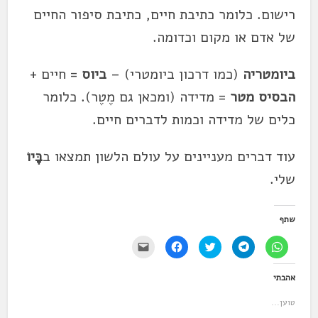
רישום. כלומר כתיבת חיים, כתיבת סיפור החיים
של אדם או מקום וכדומה.
ביומטריה
(כמו דרכון ביומטרי) –
ביוס
= חיים +
הבסיס מטר
= מדידה (ומכאן גם מֶטֶר). כלומר
כלים של מדידה וכמות לדברים חיים.
עוד דברים מעניינים על עולם הלשון תמצאו ב
בָּיו
שלי.
שתף
ל
ל
ל
ל
י
ח
ח
ח
ח
ש
י
י
צ
י
ל
צ
צ
ו
צ
ל
אהבתי
ה
ה
כ
ה
ח
ל
ל
ד
ל
ו
ש
ש
י
ש
ץ
טוען...
י
י
ל
י
כ
ת
ת
ש
ת
ד