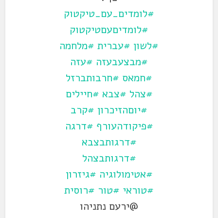
#לומדים_עם_טיקטוק
#לומדיםעםטיקטוק
#לשון
#עברית
#מלחמה
#מבצעבעזה
#עזה
#חמאס
#חרבותברזל
#צהל
#צבא
#חיילים
#יוםהזיכרון
#קרב
#פיקודהעורף
#דרגה
#דרגותבצבא
#דרגותבצהל
#אטימולוגיה
#גיזרון
#טוראי
#טור
#רוסית
@ירעם נתניהו