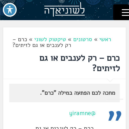
לשוניאדה
עברית. לשון. שפה
דלג
לתוכן
ראשי
»
סרטונים
»
טיקטוק לשוני
»
כרם –
רק לענבים או גם לזיתים?
כרם – רק לענבים או גם
לזיתים?
מחכה לכם הפתעה במילה "כרם".
@yiramne
כרם – רק לענבים או גם