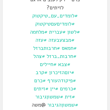
לזיתים?
#לומדים_עם_טיקטוק
#לומדיםעםטיקטוק
#לשון
#עברית
#מלחמה
#מבצעבעזה
#עזה
#חמאס
#חרבותברזל
#חרבות_ברזל
#צהל
#צבא
#חיילים
#יוםהזיכרון
#קרב
#פיקודהעורף
#כרם
#כרמים
#יין
#זיתים
#זית
#שמשוןגיבור
#שמשוןהגיבור
@משה