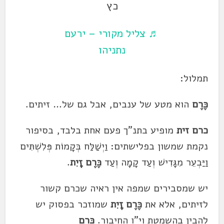
כץ
♬ צליל מקורי – ירעם
נתניהו
תמלול:
כֶּרֶם
הוא
מטע של ענבים, אבל גם של… זיתים.
כרם
זית
מופיע בתנ"ך פעם אחת בלבד, בסיפור
נקמת שמשון בפלישתים: וַיְשַׁלַּח בְּקָמוֹת פְּלִשְׁתִּים
וַיַּבְעֵר מִגָּדִישׁ וְעַד קָמָה וְעַד
כֶּרֶם זָיִת
.
יש שמסבירים שמפה אין ראיה ש
כרם
קשור
לזיתים, אלא את
כֶּרֶם זָיִת
שמוזכר בפסוק יש
להבין בהשמטת וי"ו החיבור.
כֶּרֶם