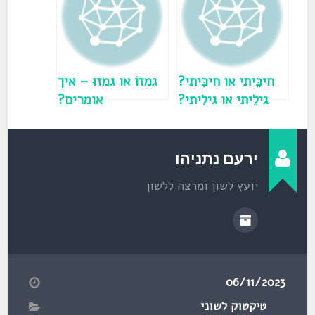
ח
ב
ח
ל
ו
ן
ח
ד
ש
)
חיכֵּיתי או חיכִּיתי?
גמזוֹ או גמזוּ – איך
גילֵיתי או גילִיתי?
אומרים?
ירעם נתניהו
יועץ לשון ומרצה ללשון
06/11/2023
טיקטוק לשוני