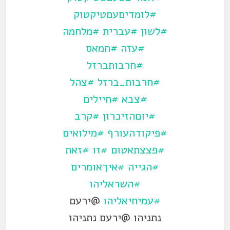
#לומדיםעםטיקטוק
#לשון
#עברית
#מלחמה
#עזה
#חמאס
#חרבותברזל
#חרבות_ברזל
#צהל
#צבא
#חיילים
#יוםהזיכרון
#קרב
#פיקודהעורף
#מילואים
#פצצתאטום
#זו
#זאת
#הגייה
#איךאומרים
#השראליהו
#עמיחיאליהו
@ירעם
נתניהו @ירעם נתניהו