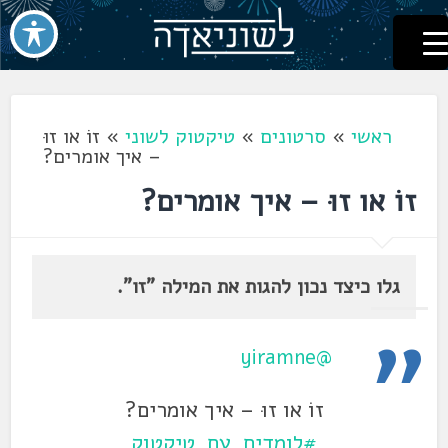
לשוניאדה
עברית. לשון. שפה
דלג
לתוכן
ראשי
»
סרטונים
»
טיקטוק לשוני
»
זוֹ או זוּ
– איך אומרים?
זוֹ או זוּ – איך אומרים?
גלו כיצד נכון להגות את המילה "זו".
@yiramne
זוֹ או זוּ – איך אומרים?
#לומדים_עם_טיקטוק