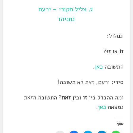
♬ צליל מקורי – ירעם
נתניהו
תמלול:
זוֹ
או
זוּ
?
התשובה
כאן
.
סירי: ירעם, זאת לא תשובה!
ומה ההבדל בין
זו
ובין
זאת
? התשובה הזאת
נמצאת
כאן
.
שתף