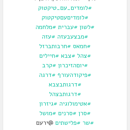
#לומדים_עם_טיקטוק
#לומדיםעםטיקטוק
#לשון
#עברית
#מלחמה
#מבצעבעזה
#עזה
#חמאס
#חרבותברזל
#צהל
#צבא
#חיילים
#יוםהזיכרון
#קרב
#פיקודהעורף
#דרגה
#דרגותבצבא
#דרגותבצהל
#אטימולוגיה
#גיזרון
#סרן
#סרנים
#מושל
#שר
#פלישתים
@ירעם