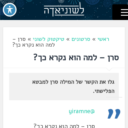
לשוניאדה
עברית. לשון. שפה
דלג
לתוכן
ראשי
»
סרטונים
»
טיקטוק לשוני
»
סרן –
למה הוא נקרא כך?
סרן – למה הוא נקרא כך?
גלו את הקשר של המילה סרן למבטא
הפלישתי.
@yiramne
סרן – למה הוא נקרא כך?