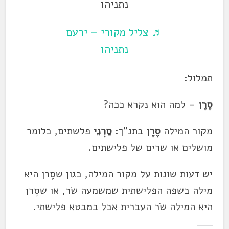
נתניהו
♬ צליל מקורי – ירעם
נתניהו
תמלול:
סֶרֶן
– למה הוא נקרא ככה?
מקור המילה
סֶרֶן
בתנ"ך:
סַרְנֵי
פלשתים, כלומר
מושלים או שרים של פלישתים.
יש דעות שונות על מקור המילה, כגון שסֶרן היא
מילה בשפה הפלישתית שמשמעה שׂר, או שסֶרן
היא המילה שׂר העברית אבל במבטא פלישתי.