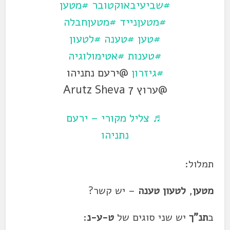
#שביעיבאוקטובר
#מטען
#מטעןנייד
#מטעןחבלה
#טען
#טענה
#לטעון
#טענות
#אטימולוגיה
#גיזרון
@ירעם נתניהו
@ערוץ 7 Arutz Sheva
♬ צליל מקורי – ירעם
נתניהו
תמלול:
מטען
,
לטעון טענה
– יש קשר?
ב
תנ"ך
יש שני סוגים של
ט-ע-נ
: