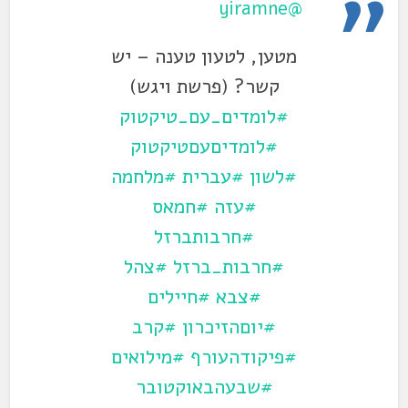
@yiramne
מטען, לטעון טענה – יש
קשר? (פרשת ויגש)
#לומדים_עם_טיקטוק
#לומדיםעםטיקטוק
#לשון
#עברית
#מלחמה
#עזה
#חמאס
#חרבותברזל
#חרבות_ברזל
#צהל
#צבא
#חיילים
#יוםהזיכרון
#קרב
#פיקודהעורף
#מילואים
#שבעהבאוקטובר