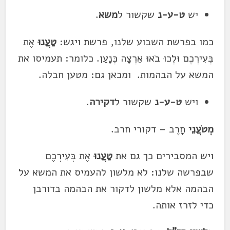
יש
ט-ע-נ
שקשור ל
משא
.
כמו בפרשת השבוע שלנו, פרשת ויגש:
טַעֲנוּ
אֶת
בְּעִירְכֶם וּלְכוּ בֹאוּ אַרְצָה כְּנָעַן. כלומר: תעמיסו את
המשא על הבהמות. ומכאן גם: מטען חבלה.
ויש
ט-ע-נ
שקשור ל
דקירה
.
מְטֹעֲנֵי
חָרֶב – דקורי חרב.
ויש המסבירים כך גם את
טַעֲנוּ
אֶת בְּעִירְכֶם
שבפרשה שלנו: לא מלשון להעמיס את המשא על
הבהמה אלא מלשון לדקור את הבהמה בדורבן
כדי לזרז אותה.