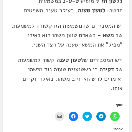
ב
לשון חז"ל
מופיע
ט-ע-נ
במשמעות
חדשה:
לטעון טענה
, בעיקר טענה משפטית.
יש המסבירים שהמשמעות הזו קשורה למשמעות
של
משא
– כשאדם טוען משהו הוא כאילו
"מפיל" את המשא-טענה על הצד השני.
ויש המסבירים ש
לטעון טענה
קשור למשמעות
של
דקירה
כי כשטוענים טענה נגד מישהו
ואומרים לו שהוא חייב משהו, כאילו דוקרים
אותו.
שתף
ל
ל
ל
ל
י
ח
ח
ח
ח
ש
י
י
צ
י
ל
צ
צ
ו
צ
ל
אהבתי
ה
ה
כ
ה
ח