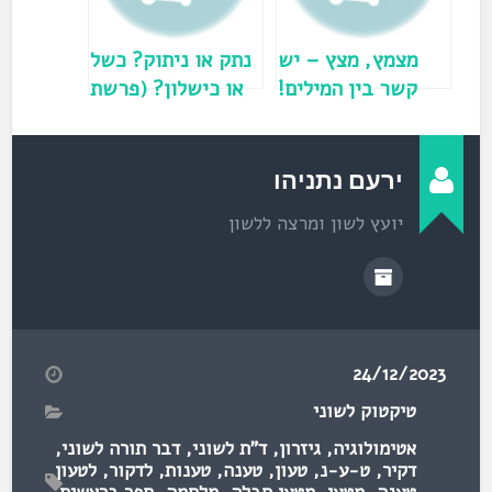
ח
ד
ש
)
מצמץ, מצץ – יש
נתק או ניתוק? כשל
קשר בין המילים!
או כישלון? (פרשת
(פרשת חיי שרה)
תזריע)
ירעם נתניהו
יועץ לשון ומרצה ללשון
24/12/2023
טיקטוק לשוני
אטימולוגיה
,
גיזרון
,
ד"ת לשוני
,
דבר תורה לשוני
,
דקיר
,
ט-ע-נ
,
טעון
,
טענה
,
טענות
,
לדקור
,
לטעון