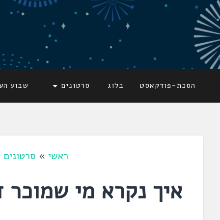
דלג
לתוכן
לשוניאדה
עברית. לשון. שפה
הסכת-פודקאסט
בלוג
סרטונים
שבוע הע
ראשי
»
סרטונים
»
איך נקרא מי שמוכר ד