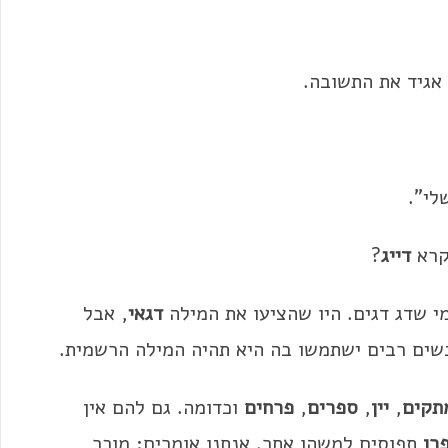
אגיד את התשובה.
לי".
קרא
דייג
?
י שדג דגים. היו שהציעו את המילה
דגאי
, אבל
שים רבים ישתמשו בה היא תהיה המילה הרשמית.
תקים
,
יין
,
ספרים
,
פרחים
וכדומה. גם להם אין
פרן
תפוסים למשהו אחר. אנחנו אומרים: מוכר