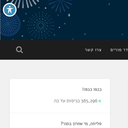
ר מורים
צרו קשר
כנסו כנסו!
365,296 כניסות עד כה
סליחה, מי אחרון בתור?