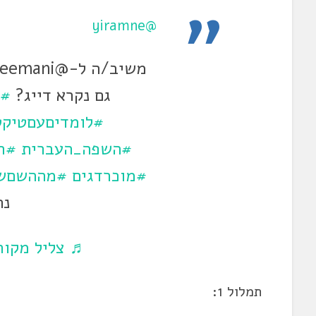
@yiramne
גם נקרא דייג?
#ל
#לומדיםעםטיקט
#השפה_העברית
#ח
#מוכרדגים
#מההשםש
נת
♬ צליל מקורי
תמלול 1: