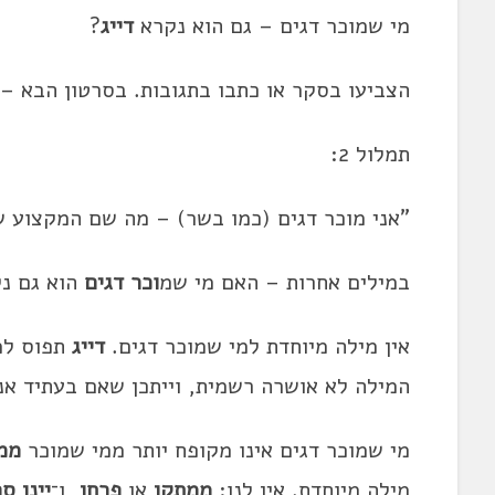
מי שמוכר
דג
ים – גם הוא נקרא
דייג
?
הצביעו בסקר או כתבו בתגובות. בסרטון הבא – 
תמלול 2:
"אני מוכר דגים (כמו בשר) – מה שם המקצוע ש
במילים אחרות – האם מי שמ
וכר דגים
הוא גם נ
אין מילה מיוחדת למי שמוכר דגים.
דייג
תפוס למ
המילה לא אושרה רשמית, וייתכן שאם בעתיד אנ
מי שמוכר דגים אינו מקופח יותר ממי שמוכר
ממ
מילה מיוחדת. אין לנו:
ממתַקן
או
פרחן
, ו־
יינן ס