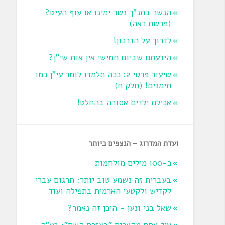
הנשר בתנ"ך נשר ימינו או עוף העיט?
‏(פרשת ראה‏)
לדרוך על הדרכון!
הידעתם שביום חמישי אין אות שי"ן?
שיעור פרטי 2: ככה תלמדו לומר עי"ן כמו
תימנים! (חלק ח)‏
אכילת ילדים אסורה בהחלט!
ועדת המדרוג – הנצפים ביותר
כ-100 מילים מולחמות
בעברית זה נשמע טוב יותר: תרגום עברי
לקדיש ולקטעי הארמית בתפילה ועוד
שאל בני ונען - היכן זה נאמר?