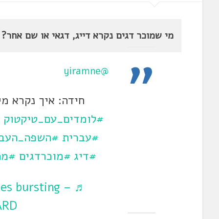
מי שמוכר דגים נקרא דייג, דגאי או שם אחר? 
@yiramne
חידה: איך נקרא מי
#לומדים_עם_טיקטוק
#עברית
#השפה_העבר
#דיג
#מוכרדגים
#מה
les bursting –
ARD