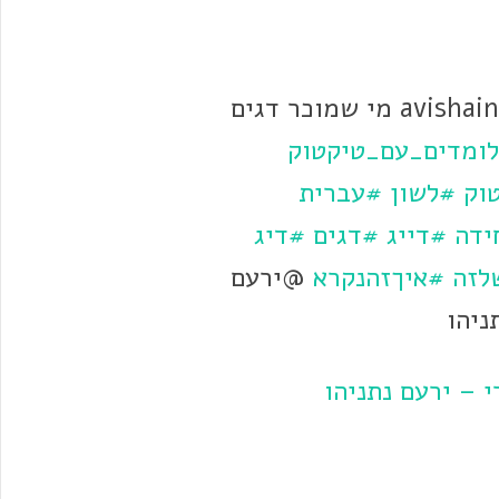
משיב/ה ל-@avishaineemani מי שמוכר דגים
ומדים_עם_טיקטוק
וק
#לשון
#עברית
ידה
#דייג
#דגים
#דיג
לזה
#איךזהנקרא
@ירעם
ניהו
 – ירעם נתניהו