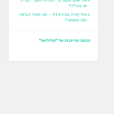
איך אתם מקצרים "בעזרת השם": בע"ה
או בעז"ה?
טול קורה מבין עיניך - מה מקור הביטוי
ומה משמעו?
קבוצת הפייסבוק של "קולולושה"