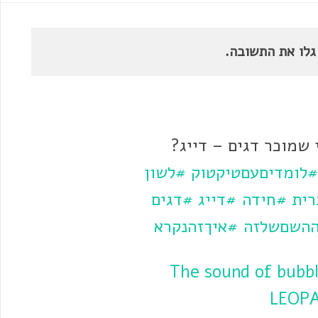
גלו את התשובה.
 שמוכר דגים – דייג?
#לומדיםעםטיקטוק
#לשון
ית
#חידה
#דייג
#דגים
השםשלזה
#איךזהנקרא
♬ The sound of bubb
LEOP