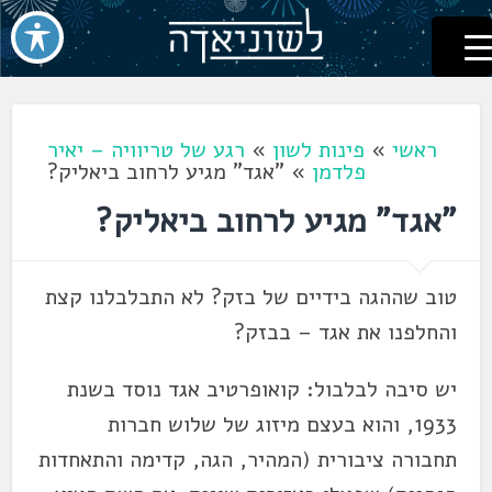
לשוניאדה
עברית. לשון. שפה
דלג
לתוכן
ראשי
»
פינות לשון
»
רגע של טריוויה – יאיר
פלדמן
»
"אגד" מגיע לרחוב ביאליק?
"אגד" מגיע לרחוב ביאליק?
טוב שההגה בידיים של בזק? לא התבלבלנו קצת
והחלפנו את אגד – בבזק?
יש סיבה לבלבול: קואופרטיב אגד נוסד בשנת
1933, והוא בעצם מיזוג של שלוש חברות
תחבורה ציבורית (המהיר, הגה, קדימה והתאחדות