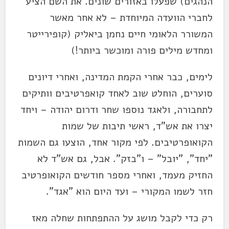
הנהגים) שפעלו באזורים שונים. את השם הציע
לחברי הוועדה המיוחדת – לא אחר מאשר
המשורר הלאומי חיים נחמן ביאליק (קופירייטר
ומחדש מילים פורה ומוכשר ביותר!)
לימים, כבר אחרי הקמת המדינה, ואחרי דיונים
סוערים, הוחלט שוב לאחד קואפרטיבים וותיקים
לתחבורה, ולאגד נוספו שחר ודרום יהודה – ויחד
יצרו את אש"ד, ראשי תיבות של שמות
הקואופרטיבים. לפי מקור אחד, הוצעו גם השמות
"יחד", "יובל" – ו"בזק". אבל, גם אש"ד לא
החזיק מעמד, ואחרי מספר חודשים הקואופרטיב
חזר לשמו המקורי – ועד היום הוא "אגד".
רק כדי לקבל מושג על ההתפתחות שחלה מאז