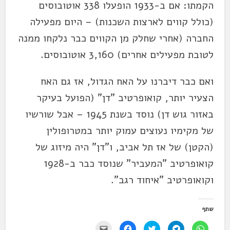
הקמתו: אם ב-1933 הופעלו 338 אוטובוסים
(כולל קווים לארצות השכנות) – היום מפעילה
החברה (אחרי שחלק מן הקווים כבר נלקחו ממנה
לטובת מפעילים אחרים) 3,160 אוטובוסים.
ואם כבר דיברנו על האח הגדול, אז גם האח
הצעיר יותר, קואופרטיב "דן" (הפועל בעיקר
באזור גוש דן) נוסד בשנת 1945 – אבל שורשיו
של מקימיו נעוצים עמוק יותר במטרופולין
(הקטן) של אז תל אביב, ו"דן" היה מיזוג של
קואופרטיב "המעביר" שנוסד כבר ב-1928
וקואופרטיב "איחוד רגב".
שתף
ל
ל
ל
ל
י