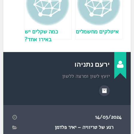
ב
ח
ל
ו
ן
ח
ד
ש
)
איטלקים מחשמלים
כמה שקלים יש
באירו אחד?
ירעם נתניהו
יועץ לשון ומרצה ללשון
14/03/2024
רגע של טריוויה – יאיר פלדמן