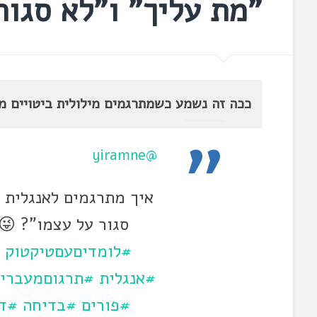
"מת עליך" ו"לא סגור
ככה זה נשמע כשמתרגמים מילולית ביטויים מ
@yiramne
איך מתרגמים לאנגלית 
סגור על עצמו"? 😜
#לומדיםעםטיקטוק
#
#אנגלית
#תרגוםמעברית
#פורים
#בדיחה
#ד