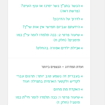
הנשר בתנ"ך נשר ימינו או עוף העיט?
‏(פרשת ראה‏)
לדרוך על הדרכון!
הידעתם שביום חמישי אין אות שי"ן?
שיעור פרטי 2: ככה תלמדו לומר עי"ן כמו
תימנים! (חלק ח)‏
אכילת ילדים אסורה בהחלט!
ועדת המדרוג – הנצפים ביותר
בעברית זה נשמע טוב יותר: תרגום עברי
לקדיש ולקטעי הארמית בתפילה ועוד
האקדח מת מחום
שיעור פרטי 1: ככה תלמדו לומר חי"ת כמו
תימני! ‏(חלק ז‏)