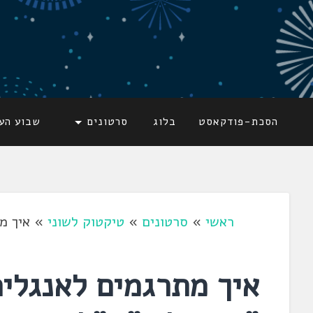
דלג
לתוכן
לשוניאדה
עברית. לשון. שפה
הסכת-פודקאסט
בלוג
סרטונים
שבוע הע
ראשי
»
סרטונים
»
טיקטוק לשוני
»
איך מ
איך מתרגמים לאנגלי