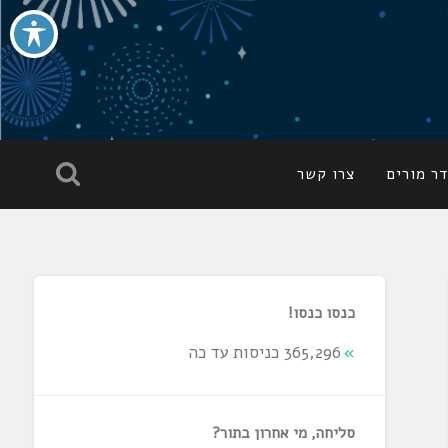
ר מורים
צרו קשר
כנסו כנסו!
365,296 כניסות עד כה
סליחה, מי אחרון בתור?