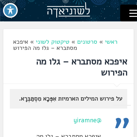
לשוניאדה
עברית. לשון. שפה
דלג
לתוכן
ראשי
»
סרטונים
»
טיקטוק לשוני
»
איפכא
מסתברא – גלו מה הפירוש
איפכא מסתברא – גלו מה
הפירוש
על פירוש המילים הארמיות אִפְּכָא מִסְתַּבְּרָא.
@yiramne
איפכא מסתברא – גלו מה