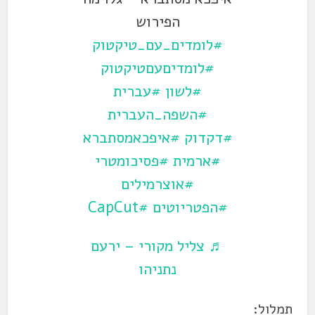
הפירוש
#לומדים_עם_טיקטוק
#לומדיםעםטיקטוק
#לשון
#עברית
#השפה_העברית
#דקדוק
#איפכאמסתברא
#ארמית
#פסיכומטרי
#אוצרמילים
#הפטריוטים
#CapCut
♬ צליל מקורי – ירעם
נתניהו
תמלול: