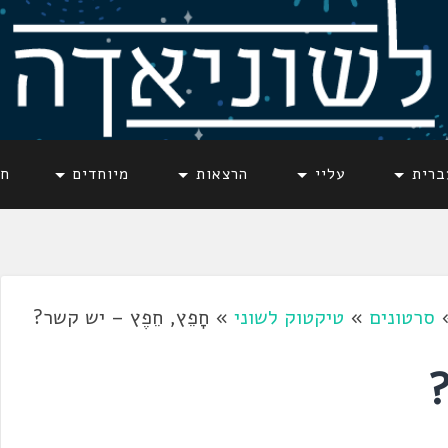
ברית
עליי
הרצאות
מיוחדים
חד
סרטונים
»
טיקטוק לשוני
»
חָפֵץ, חֵפֶץ – יש קשר?
?