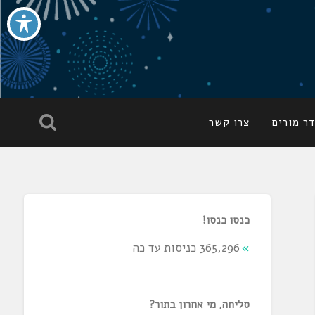
ר מורים
צרו קשר
כנסו כנסו!
365,296 כניסות עד כה
סליחה, מי אחרון בתור?