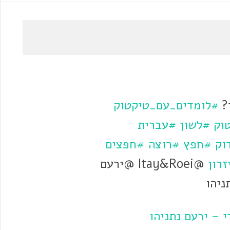
ר?
#לומדים_עם_טיקטוק
וק
#לשון
#עברית
וק
#חפץ
#רוצה
#חפצים
זרון
@Itay&Roei @ירעם
ניהו
 – ירעם נתניהו