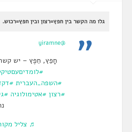
גלו מה הקשר בין חפץ=רצון ובין חפץ=רכוש.
@yiramne
חָפֵץ, חֵפֶץ – יש קש
#לומדיםעםטיקט
#השפה_העברית
#דקד
#רצון
#אטימולוגיה
#גי
נת
♬ צליל מקורי