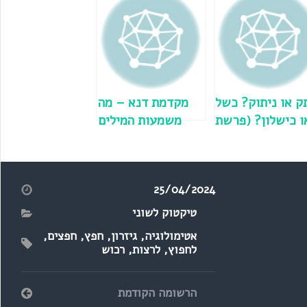
ק או ניתוק? כשל
מקדמת דנא – מה
ו כישלון? (פרשת
משמעות המילים
תזריע)
האלה?
25/04/2024
טיקטוק לשוני
אטימולוגיה
,
גיזרון
,
חפץ
,
חפצים
,
לחפוץ
,
לרצות
,
רכוש
הרשומה הקודמת