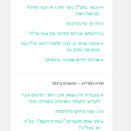
הנשר בתנ"ך נשר ימינו או עוף העיט?
‏(פרשת ראה‏)
לדרוך על הדרכון!
הידעתם שביום חמישי אין אות שי"ן?
שיעור פרטי 2: ככה תלמדו לומר עי"ן כמו
תימנים! (חלק ח)‏
אכילת ילדים אסורה בהחלט!
ועדת המדרוג – הנצפים ביותר
בעברית זה נשמע טוב יותר: תרגום עברי
לקדיש ולקטעי הארמית בתפילה ועוד
כ-100 מילים מולחמות
איך אתם מקצרים "בעזרת השם": בע"ה
או בעז"ה?