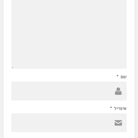
שם
*
אימייל
*