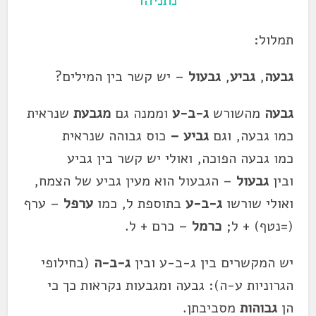
נתניהו
תמלול:
גבעה
,
גביע
,
גבעול
– יש קשר בין המילים?
גבעה
מהשורש
ג-ב-ע
וממנה גם
מגבעת
שנראית
כמו
גבעה
, וגם
גביע –
כוס גבוהה שנראית
כמו
גבעה
הפוכה, ואולי יש קשר בין גביע
ובין
גבעול
– הגבעול הוא מעין גביע של הצמח,
ואולי שורשו
ג-ב-ע
בתוספת ל, כמו
ערפל
– ערף
(=נטף) + ל;
כרמל
– כרם + ל.
יש המקשרים בין ג-ב-ע ובין
ג-ב-ה
(בחילופי
הגרוניות ע-ה):
גבעה
ומגבעות נקראות כך כי
הן
גבוהות
מסביבתן.