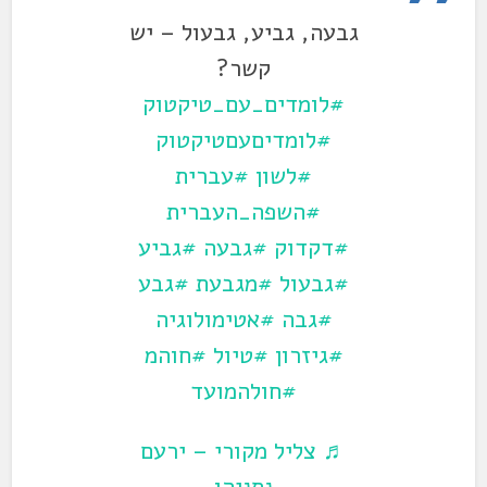
גבעה, גביע, גבעול – יש
קשר?
#לומדים_עם_טיקטוק
#לומדיםעםטיקטוק
#לשון
#עברית
#השפה_העברית
#דקדוק
#גבעה
#גביע
#גבעול
#מגבעת
#גבע
#גבה
#אטימולוגיה
#גיזרון
#טיול
#חוהמ
#חולהמועד
♬ צליל מקורי – ירעם