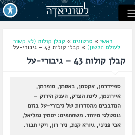
לשוניאדה
עברית. לשון. שפה
דלג
לתוכן
ראשי
»
סרטונים
»
קבלן קולות (לא קשור
לעולם הלשון)
»
קבלן קולות 43 – גיבורי-על
קבלן קולות 43 – גיבורי-על
ספיידרמן, אקסמן, באטמן, סופרמן,
איירונמן, ליגת הצדק, הענק הירוק –
המדבבים מהסדרות של גיבורי-על בזום
נוסטלגי מיוחד. משתתפים: יסמין גמליאל,
אבי פניני, גיורא קנת, ניר רון, ויקי תבור.