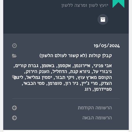
יועץ לשון ומרצה ללשון
19/05/2024
קבלן קולות (לא קשור לעולם הלשון)
אבי פניני
,
איירונמן
,
אקסמן
,
באטמן
,
גברת קורים
,
גיבורי על
,
גיורא קנת
,
הדחליל
,
הענק הירוק
,
הקוסם מארץ עוץ
,
ויקי תבור
,
יסמין גמליאל
,
ליגת
הצדק
,
מרי ג'יין
,
ניר רון
,
סופרמן
,
סמי הכבאי
,
ספיידרמן
,
רוג
הרשומה הקודמת
הרשומה הבאה