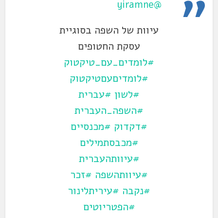
@yiramne
עיוות של השפה בסוגיית
עסקת החטופים
#לומדים_עם_טיקטוק
#לומדיםעםטיקטוק
#לשון
#עברית
#השפה_העברית
#דקדוק
#מכנסיים
#מכבסתמילים
#עיוותהעברית
#עיוותהשפה
#זכר
#נקבה
#עיריתלינור
#הפטריוטים