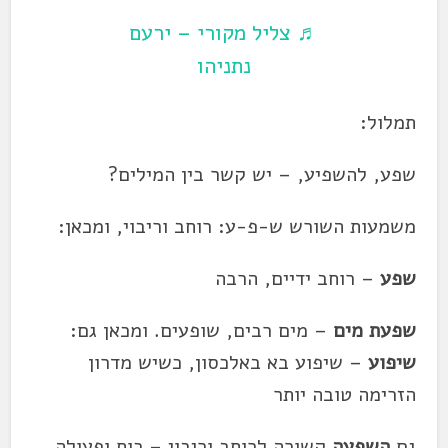
♬ צליל מקורי – ירעם
נתניהו
תמלול:
שפע, להשפיע, – יש קשר בין המילים?
משמעות השורש ש-פ-ע: רוחב וריבוי, ומכאן:
שפע
– רוחב ידיים, הרבה
שפעת מים
– מים רבים, שופעים. ומכאן גם:
שיפוע
– שיפוע בא באלכסון, כשיש מדרון
הזרימה טובה יותר
גם
השפעה
קשורה לרוחב וריבוי – כוח ופעולה