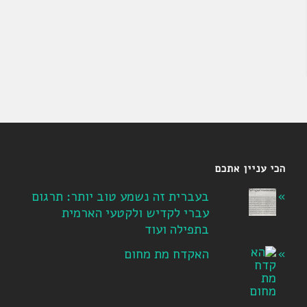
הכי עניין אתכם
בעברית זה נשמע טוב יותר: תרגום
עברי לקדיש ולקטעי הארמית
בתפילה ועוד
האקדח מת מחום