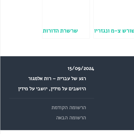
ורש צ-מ ונגזריו
שרשרת הדורות
15/09/2024
רגע של עברית – רות אלמגור
היושבים על מידין
,
יושבי על מידין
הרשומה הקודמת
הרשומה הבאה