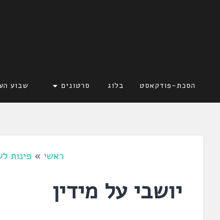
דלג
לתוכן
לשוניאדה
עברית. לשון. שפה
הסכת-פודקאסט
בלוג
סרטונים
שבוע הע
ראשי
»
פינות לש
יושבי על מידין