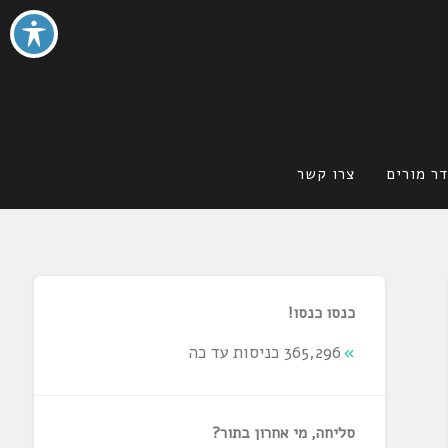
ר מורים
צרו קשר
כנסו כנסו!
365,296 כניסות עד כה
סליחה, מי אחרון בתור?