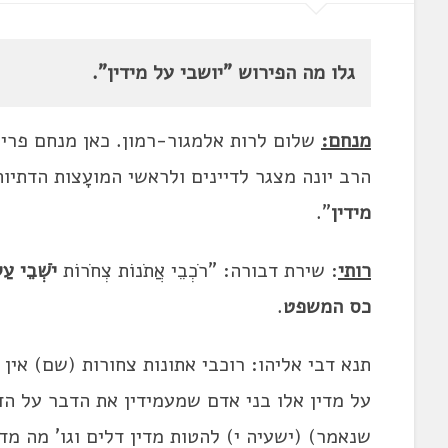
גלו מה הפירוש "יושבי על מידין".
מנחם:
שלום לרות אלמגור-רמון. כאן מנחם פרי
הרב יונה מצגר לדיינים ולראשי המועָצות הדתיו
מידין
".
רותי
: שירת דבורה: "רֹכְבֵי אֲתֹנוֹת צְחֹרוֹת
יֹשְׁבֵי עַל
כס המשפט
.
תנא דבי אליהו: רוכבי אתונות צחורות (שם) אין 
על מדין אלו בני אדם שמעמידין את הדבר על הדין
שנאמר) (ישעיה י) להטות מדין דלים וגו' מה מדי