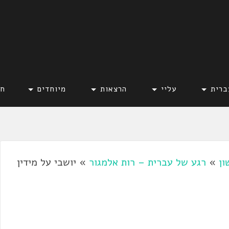
ברית
עליי
הרצאות
מיוחדים
חד
ון
»
רגע של עברית – רות אלמגור
»
יושבי על מידין