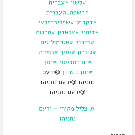
#לשון
#עברית
#השפה_העברית
#דקדוק
#שפרירהזכאי
#דיסני
#אלאדין
#תרגום
#דיבוב
#אטימולוגיה
#גיזרון
#נסיך
#נסיכה
#נסיכתדיסני
#נסך
#נסךביטחון
@ירעם
נתניהו @ירעם נתניהו
@ירעם נתניהו
♬ צליל מקורי – ירעם
נתניהו