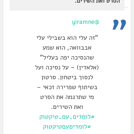
הסרט ואת השירים.
@yiramne
"זה עלי הוא בשבילי עלי
אבבוואה, הוא שמע
שהנסיכה יפה בעליל"
(אלאדין) – על נסיכה ועל
לנסוך ביטחון. סרטון
בשיתוף שפרירה זכאי –
מי שתרגמה את הסרט
ואת השירים.
#לומדים_עם_טיקטוק
#לומדיםעםטיקטוק