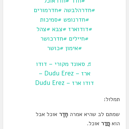
#חדר
#חדראוכל
#חדרהלבשה
#חדרמורים
#חדרנופש
#סמיכות
#דודוארז
#צבא
#צהל
#חיילים
#חדרכושר
#אימון
#כושר
♬ סאונד מקורי – דודו
ארז – Dudu Erez –
דודו ארז – Dudu Erez
תמלול:
שמתם לב שהיא אמרה
חֶדֶר
אוכל אבל
הוא
חֲדַר
אוכל.