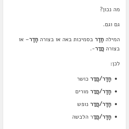
מה נכון?
גם וגם.
המילה
חֶדֶר
בסמיכות באה או בצורה
חֶדֶר
– או
בצורה
חֲדַר
-.
לכן:
חֶדֶר/חֲדַר
כושר
חֶדֶר/
חֲדַר
מורים
חֶדֶר/חֲדַר
נופש
חֶדֶר
/חֲדַ
ר הלבשה