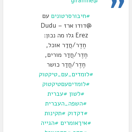
@yiramne
#חיבורסרטונים
עם
@דודו ארז – Dudu
Erez גלו מה נכון:
חֶדֶר/חֲדַר אוכל,
חֶדֶר/חֲדַר מורים,
חֶדֶר/חֲדַר כושר
#לומדים_עם_טיקטוק
#לומדיםעםטיקטוק
#לשון
#עברית
#השפה_העברית
#דקדוק
#תקינות
#איךאומרים
#הגייה