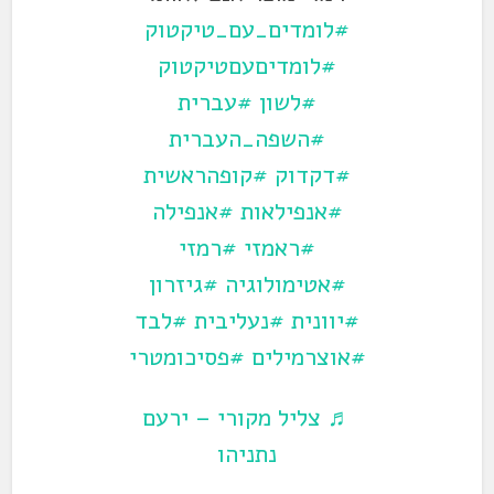
#לומדים_עם_טיקטוק
#לומדיםעםטיקטוק
#לשון
#עברית
#השפה_העברית
#דקדוק
#קופהראשית
#אנפילאות
#אנפילה
#ראמזי
#רמזי
#אטימולוגיה
#גיזרון
#יוונית
#נעליבית
#לבד
#אוצרמילים
#פסיכומטרי
♬ צליל מקורי – ירעם
נתניהו