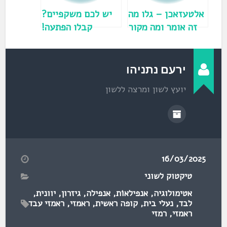
ש
)
אלטעזאכן – גלו מה
יש לכם משקפיים?
זה אומר ומה מקור
קבלו הפתעה!
המילה!
ירעם נתניהו
יועץ לשון ומרצה ללשון
16/03/2025
טיקטוק לשוני
אטימולוגיה
,
אנפילאוֹת
,
אנפילה
,
גיזרון
,
יוונית
,
לבד
,
נעלי בית
,
קופה ראשית
,
ראמזי
,
ראמזי עבד
ראמזי
,
רמזי