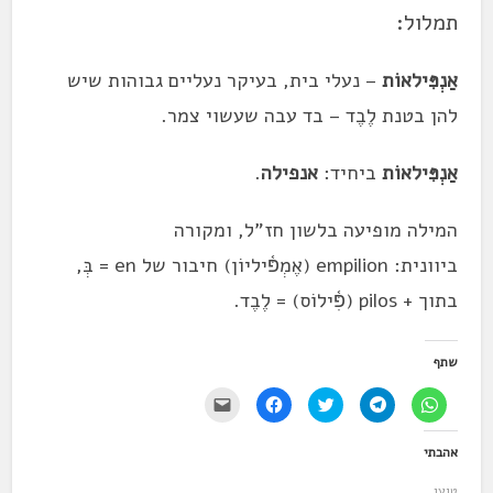
תמלול:
אַנְפִּילאוֹת
– נעלי בית, בעיקר נעליים גבוהות שיש
להן בטנת לֶבֶד – בד עבה שעשוי צמר.
אַנְפִּילאוֹת
ביחיד:
אנפילה
.
המילה מופיעה בלשון חז"ל, ומקורה
ביוונית: empilion (אֶמְפּ֫
יליוֹן) חיבור של en = בְּ,
בתוך + pilos (פִּ֫ילוֹס) = לֶבֶד.
שתף
ל
ל
ל
ל
י
ח
ח
ח
ח
ש
י
י
צ
י
ל
צ
צ
ו
צ
ל
אהבתי
ה
ה
כ
ה
ח
ל
ל
ד
ל
ו
ש
ש
י
ש
ץ
טוען...