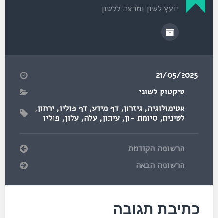
יועץ לשון ומרצה ללשון
21/05/2025
טיקטוק לשוני
אטימולוגיה
,
גיזרון
,
דף מידע
,
דף פוליו
,
ירחון
,
לטינית
,
סיומת -ון
,
עיתון
,
עלה
,
עלון
,
פוליו
הרשומה הקודמת
הרשומה הבאה
כתיבת תגובה