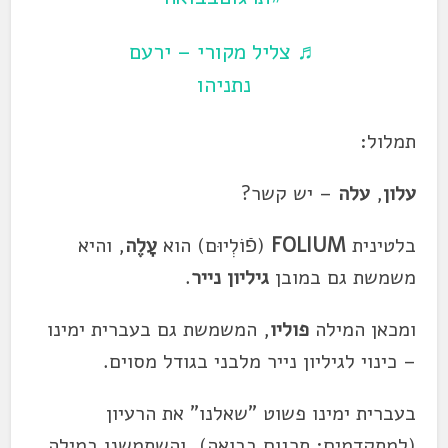
♬ צליל מקורי – ירעם
נתניהו
תמלול:
עלון
,
עלה
– יש קשר?
בלטינית
FOLIUM
(פֿוֹלְיוּם) הוא
עָלֶה
, והיא
משמשת גם במובן
גיליון נייר
.
ומכאן המילה
פוליו
, המשמשת גם בעברית ימינו
– כינוי לגיליון נייר מלבני בגודל מסוים.
בעברית ימינו פשוט "שאלנו" את הרעיון
(למתקדמים: תרגום בבואה), והשתמשנו במילה