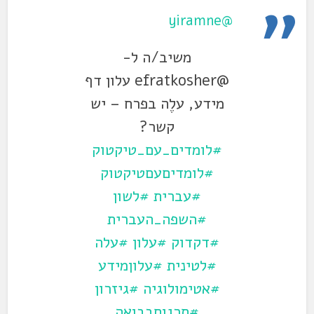
@yiramne
משיב/ה ל-
@efratkosher עלון דף
מידע, עלֶה בפרח – יש
קשר?
#לומדים_עם_טיקטוק
#לומדיםעםטיקטוק
#עברית
#לשון
#השפה_העברית
#דקדוק
#עלון
#עלה
#לטינית
#עלוןמידע
#אטימולוגיה
#גיזרון
#תרגוםבבואה