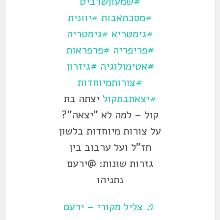
#שמעוןשרביט
#מסכתאבות
#יוונית
#גימטריא
#גימטריה
#פריפריה
#פרפראות
#אטימולוגיה
#גיזרון
#צורותמיוחדות
#יצאתבתקול
יצתה בת
קול – למה לא "יצאה"?
על צורות מיוחדות בלשון
חז"ל ועל ערבוב בין
גזרות שונות: @ירעם
נתניהו
♬ צליל מקורי – ירעם