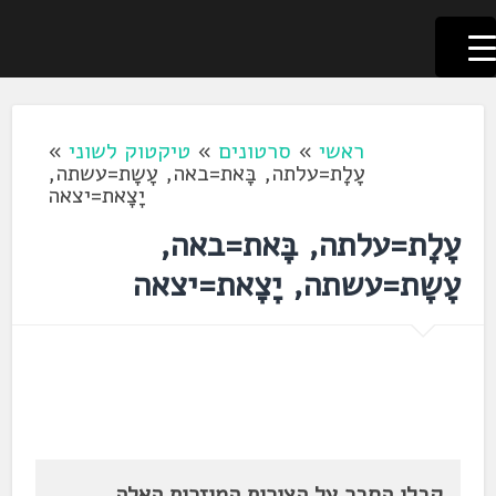
לשוניאדה
עברית. לשון. שפה
דלג
לתוכן
ראשי
»
סרטונים
»
טיקטוק לשוני
»
עָלָת=עלתה, בָּאת=באה, עָשָת=עשתה,
יָצָאת=יצאה
עָלָת=עלתה, בָּאת=באה,
עָשָת=עשתה, יָצָאת=יצאה
קבלו הסבר על הצורות המוזרות האלה