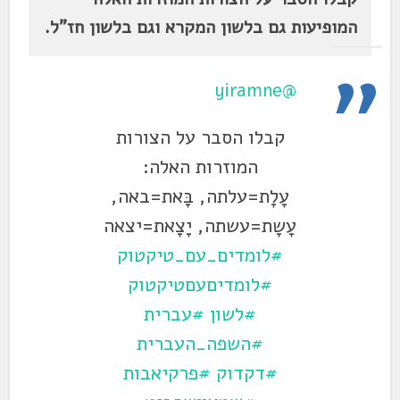
המופיעות גם בלשון המקרא וגם בלשון חז"ל.
@yiramne
קבלו הסבר על הצורות
המוזרות האלה:
עָלָת=עלתה, בָּאת=באה,
עָשָת=עשתה, יָצָאת=יצאה
#לומדים_עם_טיקטוק
#לומדיםעםטיקטוק
#לשון
#עברית
#השפה_העברית
#דקדוק
#פרקיאבות