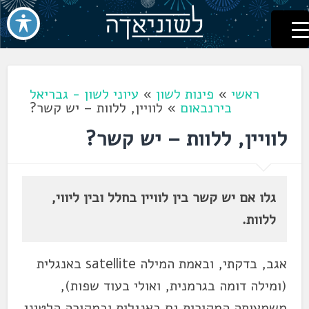
לשוניאדה
עברית. לשון. שפה
דלג
לתוכן
ראשי
»
פינות לשון
»
עיוני לשון - גבריאל
בירנבאום
»
לוויין, ללוות – יש קשר?
לוויין, ללוות – יש קשר?
גלו אם יש קשר בין לוויין בחלל ובין ליווי,
ללוות.
אגב, בדקתי, ובאמת המילה satellite באנגלית
(ומילה דומה בגרמנית, ואולי בעוד שפות),
משמעותה המקורית גם באנגלית ובמקורה הלטיני