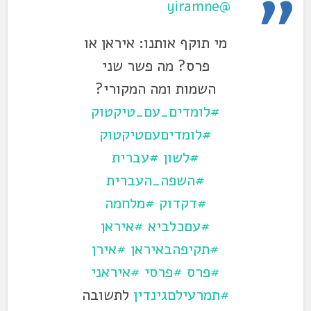
@yiramne
מי תוקף אותנו: איראן או
פרס? מה פשר שני
השמות ומה המקורי?
#לומדים_עם_טיקטוק
#לומדיםעםטיקטוק
#לשון
#עברית
#השפה_העברית
#דקדוק
#מלחמה
#עםכלביא
#איראן
#תקיפהבאיראן
#אירן
#פרס
#פרסי
#איראני
#תמרעילםגינדין
לתשובה