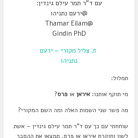
עם ד"ר תמר עילם גינדין:
@ירעם נתניהו
@Thamar Eilam
Gindin PhD
♬ צליל מקורי – ירעם
נתניהו
תמלול:
מי תוקף אותנו:
איראן
או
פרס
?
מה פשר שני השמות האלה ומה השם המקורי?
שוחחתי עם כך עם ד"ר תמר עילם גינדין – אשת
לשון וחוקרת
איראן
או פרס. תמצאו את ההסבר