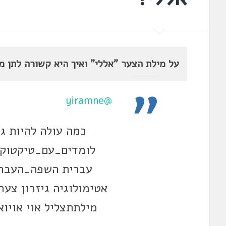
על מילת הצער "אללי" ואיך היא קשורה לתן מי
@yiramne
כמה עולה להיות ג
לומדים_עם_טיקטוק 
עברית השפה_העברית
אטימולוגיה גיזרון צע
מילתתצליל אוי אויוא