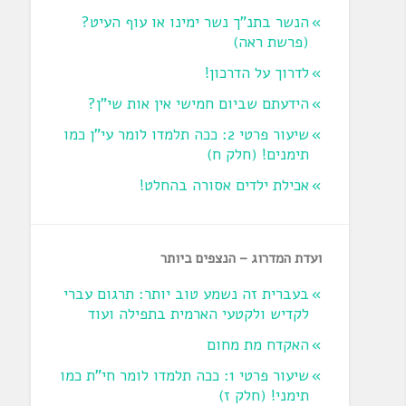
הנשר בתנ"ך נשר ימינו או עוף העיט?
‏(פרשת ראה‏)
לדרוך על הדרכון!
הידעתם שביום חמישי אין אות שי"ן?
שיעור פרטי 2: ככה תלמדו לומר עי"ן כמו
תימנים! (חלק ח)‏
אכילת ילדים אסורה בהחלט!
ועדת המדרוג – הנצפים ביותר
בעברית זה נשמע טוב יותר: תרגום עברי
לקדיש ולקטעי הארמית בתפילה ועוד
האקדח מת מחום
שיעור פרטי 1: ככה תלמדו לומר חי"ת כמו
תימני! ‏(חלק ז‏)