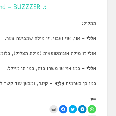
♬ original sound – BUZZZER | באזזזר
תמלול:
אללי
– אוי, אוי ואבוי. זו מילה שמביעה צער.
אולי זו מילה אונומטופאית (מילת תצליל), כלו
אללי
– כמו אוי או משהו כזה, כמו תן מיילל.
כמו כן בארמית
אִלְיָא
– קינה, ומכאן עוד קשר ל
שתף
ל
ל
ל
ל
י
ח
ח
ח
ח
ש
י
י
צ
י
ל