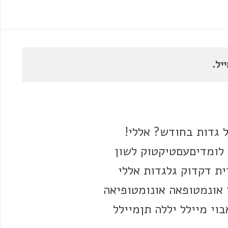
יל.
ל גדות בחודש? אללי!
לומדיםעםטיקטוק לשון
 דקדוק גלגדות אללי
ר אונמטופאה אונומטופיאה
בוי מיילל יללה תןמיילל