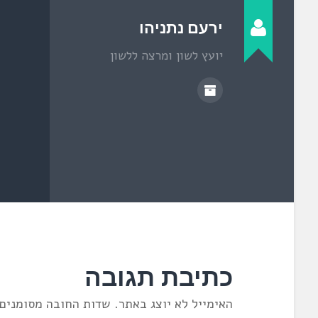
ל
ו
ן
ירעם נתניהו
ח
ד
ש
יועץ לשון ומרצה ללשון
)
כתיבת תגובה
האימייל לא יוצג באתר.
שדות החובה מסומנים