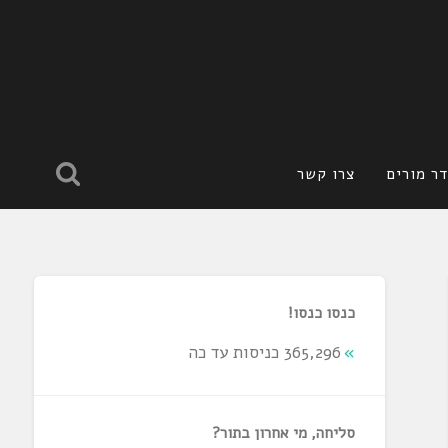
ר מורים
צרו קשר
כנסו כנסו!
365,296 כניסות עד כה
סליחה, מי אחרון בתור?