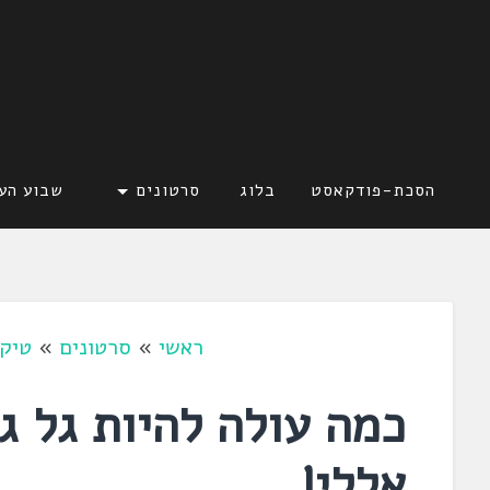
דלג
לתוכן
לשוניאדה
עברית. לשון. שפה
הסכת-פודקאסט
בלוג
סרטונים
שבוע הע
ראשי
»
סרטונים
»
טיקט
כמה עולה להיות גל ג
אללי!