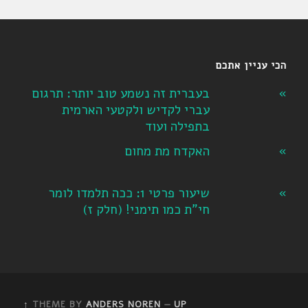
הכי עניין אתכם
בעברית זה נשמע טוב יותר: תרגום
עברי לקדיש ולקטעי הארמית
בתפילה ועוד
האקדח מת מחום
שיעור פרטי 1: ככה תלמדו לומר
חי"ת כמו תימני! ‏(חלק ז‏)
THEME BY
ANDERS NOREN
—
UP ↑