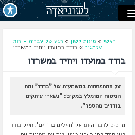
לשוניאדה
עברית. לשון. שפה
דלג
לתוכן
ראשי
»
פינות לשון
»
רגע של עברית – רות
אלמגור
»
בודד במועדו ויחיד במשרדו
בודד במועדו ויחיד במשרדו
על ההתפתחות במשמעות של "בודד" ומה
הניסוח המומלץ במקום: "נשארו עותקים
בודדים מהספר".
מרבים לדבר היום על 'חיילים
בודדים'
. חייל בודד
הוא חייל החי בארץ בגפו. וגם אם מפיגים את