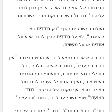
בדידותם של החיילים האלה, עדיין נכון לומר
עליהם 'בודדים' בשל ריחוקם מבני משפחתם.
ואולם במשפטים כגון: "רק
בודדים
באו
להפגנה", לא על
בודדים
צריך לדבר אלא על
אחדים
או על
מעטים
.
בודד הוא אדם הנמצא לבדו או החש בדידות. "אין
בודד במועדיו", כתוב בישעיהו. כלומר, כל
החיילים נועדים יחדיו, מתאספים ומתגוננים
כאיש אחד, ואין בהם חייל העומד לבדו מול
האויב. מכאן אף מקורו של הביטוי "
בודד
במועדו
" שפירושו יועד לבדו, נועד 'עם עצמו'.
בתנ"ך ובספרות חז"ל 'בודד' מוסב רק על בני