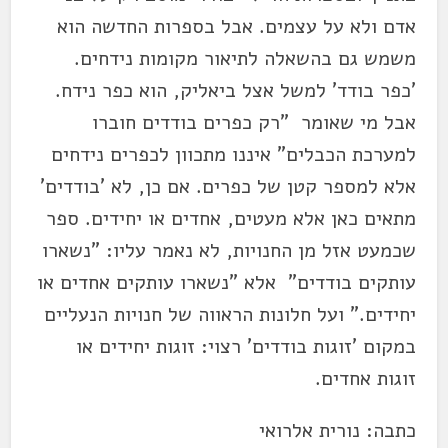
אדם ולא על עצמים. אבל בספרות החדשה הוא
משמש גם בהשאלה לתיאור מקומות נידחים.
'כפר בודד' למשל אצל ביאליק, הוא כפר נידח.
אבל מי שאומר "רק כפרים בודדים חוברו
למערכת הכבלים" איננו מתכוון לכפרים נידחים
אלא למספר קטן של כפרים. אם כן, לא 'בודדים'
מתאים כאן אלא מעטים, אחדים או יחידים. ספר
שכמעט אזל מן החנויות, לא נאמר עליו: "נשארו
עותקים בודדים" אלא "נשארו עותקים אחדים או
יחידים." ועל חלונות הראווה של חנויות הנעליים
במקום 'זוגות בודדים' רצוי: זוגות יחידים או
זוגות אחדים.
כתבה: נורית אלרואי