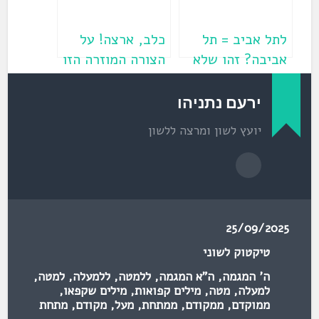
ש
)
לתל אביב = תל
כלב, ארצה! על
אביבה? זהו שלא
הצורה המוזרה הזו
(פרשת תולדות)
ועל ה"א המגמה
בימינו
ירעם נתניהו
יועץ לשון ומרצה ללשון
25/09/2025
טיקטוק לשוני
ה' המגמה
,
ה"א המגמה
,
ללמטה
,
ללמעלה
,
למטה
,
למעלה
,
מטה
,
מילים קפואות
,
מילים שקפאו
,
ממוקדם
,
ממקודם
,
ממתחת
,
מעל
,
מקודם
,
מתחת