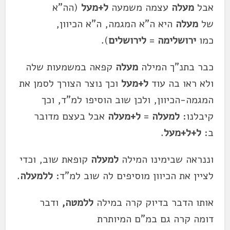
אבל
מעלה
עצמה משמעה
ל+מעל
(הה"א
של
מעלה
היא ה"א המגמה, ה"א הכיוון,
כמו
ירושלימה
=
לירושלים
).
כבר בתנ"ך המילה
מעלה
קפאה במשמעות שלה
ולא ראו בה עוד
ל+מעל
וכך נוצר הצורך לסמן את
המגמה-הכיוון, ולכן שוב הוסיפו למ"ד, וכך
קיבלנו:
למעלה
=
ל+מעלה
אבל בעצם מדובר
ב:
ל+ל+מעל
.
וננראה שבימינו המילה
למעלה
קופאת שוב, וכדי
לציין את הכיוון מוסיפים לה שוב למ"ד:
ללמעלה
.
אותו הדבר בדיוק קרה במילה
ללמטה,
ודבר
דומה קרה גם במ"ם המיותרת