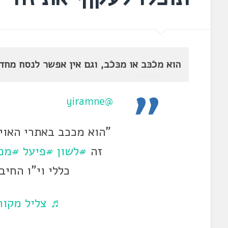
הוא מכֿכּב או מכּכֿב, וגם אין אפשר לנסח מח
@yiramne
"הוא מככב באתרי האוי
זה
#לשון
#פיעל
#מכ
כללי וי"ו החיב
♬ צליל מקורי