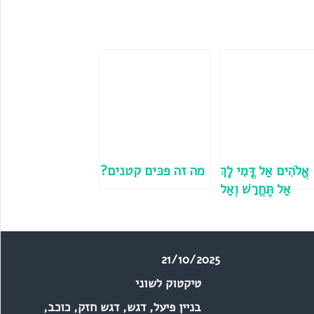
אֱלֹהִים אַל דֳּמִי לָךְ
מה זה פכּים קטנים?
אַל תֶּחֱרַשׁ וְאַל
ּשְׁקֹט אֵל – מזמור
ילים לפני היציאה
למלחמה, כולל
21/10/2025
הסבר קצר
טיקטוק לשוני
בניין פיעל
,
דגש
,
דגש חזק
,
כוכב
,