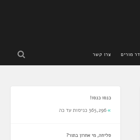
ר מורים
צרו קשר
כנסו כנסו!
365,296 כניסות עד כה
סליחה, מי אחרון בתור?