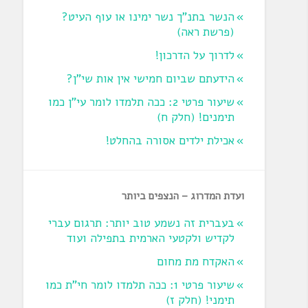
הנשר בתנ"ך נשר ימינו או עוף העיט?
‏(פרשת ראה‏)
לדרוך על הדרכון!
הידעתם שביום חמישי אין אות שי"ן?
שיעור פרטי 2: ככה תלמדו לומר עי"ן כמו
תימנים! (חלק ח)‏
אכילת ילדים אסורה בהחלט!
ועדת המדרוג – הנצפים ביותר
בעברית זה נשמע טוב יותר: תרגום עברי
לקדיש ולקטעי הארמית בתפילה ועוד
האקדח מת מחום
שיעור פרטי 1: ככה תלמדו לומר חי"ת כמו
תימני! ‏(חלק ז‏)