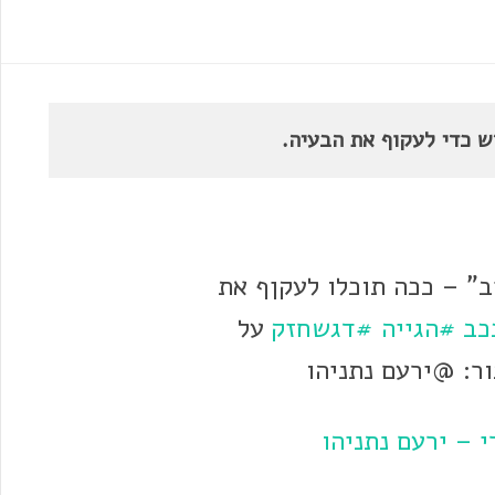
דש כדי לעקוף את הבעיה.
ב" – ככה תוכלו לעקןף את
כב
#הגייה
#דגשחזק
על
ור: @ירעם נתניהו
 – ירעם נתניהו