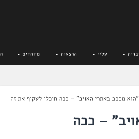
ברית
עליי
הרצאות
מיוחדים
חד
"הוא מככב באתרי האויב" – ככה תוכלו לעקןף את זה
ויב" – ככה