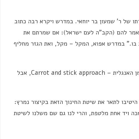
רתו של ר' שמעון בר יוחאי. במדרש ויקרא רבה כתוב
. אמר להם (הקב"ה לעם ישראל): אם שמרתם את
 בו." במדרש אפוא, המקל – מקל, ואת הגזר מחליף
את שם השיטה – המקל והגזר -ייבאנו כנראה מן האנגלית – Carrot and stick approach, אבל
 היטיבו לתאר את שיטת החינוך הזאת בקיצור נמרץ:
כה ויד אחת מלטפת, והרי לנו גם שם משלנו לשיטת