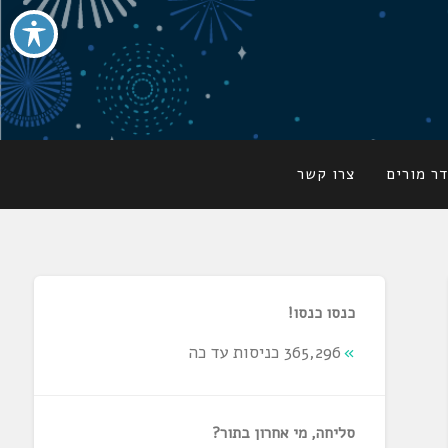
ר מורים
צרו קשר
כנסו כנסו!
365,296 כניסות עד כה
סליחה, מי אחרון בתור?