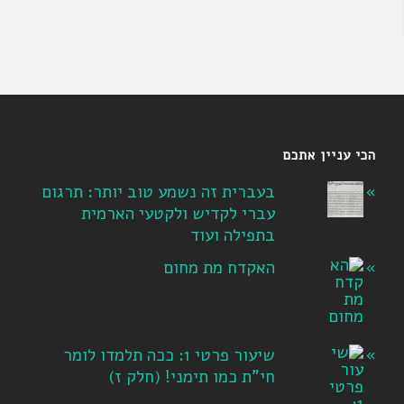
הכי עניין אתכם
בעברית זה נשמע טוב יותר: תרגום
עברי לקדיש ולקטעי הארמית
בתפילה ועוד
האקדח מת מחום
שיעור פרטי 1: ככה תלמדו לומר
חי"ת כמו תימני! ‏(חלק ז‏)