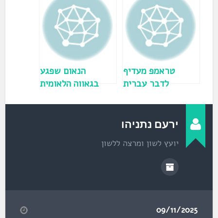
פ
ת
ח
ב
ח
ל
ו
ן
ח
ד
ש
)
טראמפ מעדיף
הנאום שפגע
לדבר עברית
בגאווה הלאומית
שלנו!
ירעם נתניהו
יועץ לשון ומרצה ללשון
09/11/2025