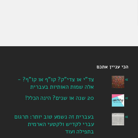
הכי עניין אתכם
צד"י או צדי"ק? קוּ"ף או קוֹ"ף? -
אלה שמות האותיות בעברית
20 שנה או שנים? הינה הכלל!
בעברית זה נשמע טוב יותר: תרגום
עברי לקדיש ולקטעי הארמית
בתפילה ועוד