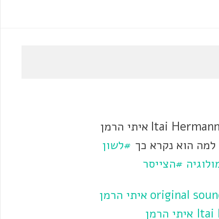
עם @Itai Hermann איתי הרמן
 למה הוא נקרא כך
#לשון
לוגיה
#הצייסר
♬ original sound – Itai Hermann איתי הרמן