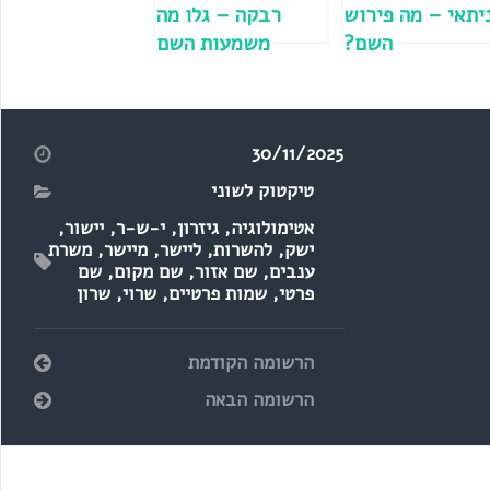
יתאי – מה פירוש
רבקה – גלו מה
השם?
משמעות השם
30/11/2025
טיקטוק לשוני
אטימולוגיה
,
גיזרון
,
י-ש-ר
,
יישור
,
ישק
,
להשרות
,
ליישר
,
מיישר
,
משרת
ענבים
,
שם אזור
,
שם מקום
,
שם
פרטי
,
שמות פרטיים
,
שרוי
,
שרון
הרשומה הקודמת
הרשומה הבאה