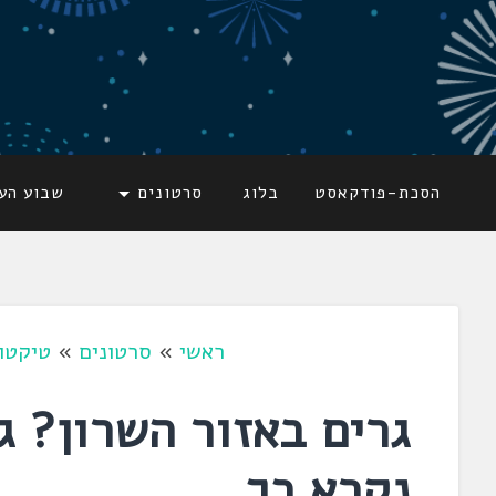
דלג
לתוכן
לשוניאדה
עברית. לשון. שפה
הסכת-פודקאסט
בלוג
סרטונים
שבוע הע
ראשי
»
סרטונים
»
טיקטו
גרים באזור השרון? ג
נקרא כך