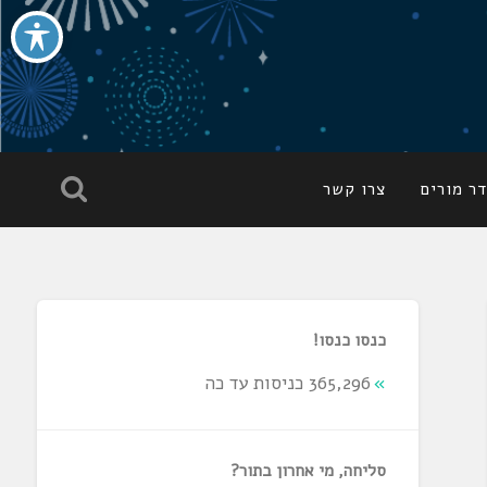
ר מורים
צרו קשר
כנסו כנסו!
365,296 כניסות עד כה
סליחה, מי אחרון בתור?