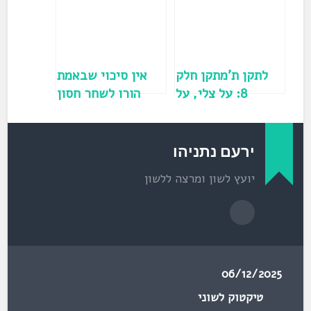
ב
ח
ל
ו
ן
ח
ד
ש
)
לתקן ת'מתקן חלק
אין סיכוי שבאמת
8: על צלי, על
הורו לשחר חסון
מגדנאות וגם על
להפסיק להגיד את
המין של הגרב!
זה!!!
ירעם נתניהו
יועץ לשון ומרצה ללשון
06/12/2025
טיקטוק לשוני