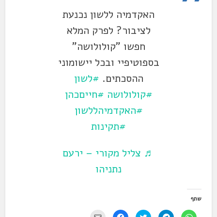
האקדמיה ללשון נכנעת
לציבור? לפרק המלא
חפשו "קולולושה"
בספוטיפיי ובכל יישומוני
ההסכתים.
#לשון
#קולולושה
#חייםכהן
#האקדמיהללשון
#תקינות
♬ צליל מקורי – ירעם
נתניהו
שתף
ל
ל
ל
ל
י