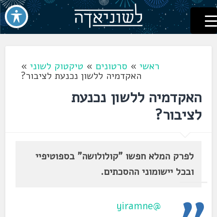
לשוניאדה
עברית. לשון. שפה
דלג
לתוכן
ראשי
»
סרטונים
»
טיקטוק לשוני
»
האקדמיה ללשון נכנעת לציבור?
האקדמיה ללשון נכנעת
לציבור?
לפרק המלא חפשו "קולולושה" בספוטיפיי
ובכל יישומוני ההסכתים.
@yiramne